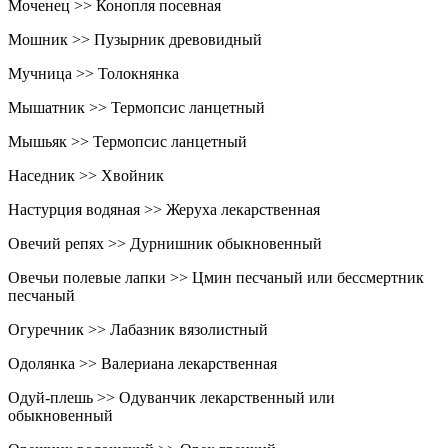
Моченец >> Конопля посевная
Мошник >> Пузырник древовидный
Мучница >> Толокнянка
Мышатник >> Термопсис ланцетный
Мышьяк >> Термопсис ланцетный
Наседник >> Хвойник
Настурция водяная >> Жеруха лекарственная
Овечий репях >> Дурнишник обыкновенный
Овечьи полевые лапки >> Цмин песчаный или бессмертник
песчаный
Огуречник >> Лабазник вязолистный
Одолянка >> Валериана лекарственная
Одуй-плешь >> Одуванчик лекарственный или
обыкновенный