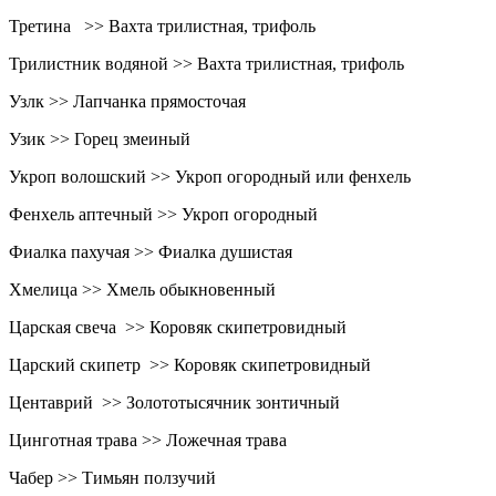
Третина >> Вахта трилистная, трифоль
Трилистник водяной >> Вахта трилистная, трифоль
Узлк >> Лапчанка прямосточая
Узик >> Горец змеиный
Укроп волошский >> Укроп огородный или фенхель
Фенхель аптечный >> Укроп огородный
Фиалка пахучая >> Фиалка душистая
Хмелица >> Хмель обыкновенный
Царская свеча >> Коровяк скипетровидный
Царский скипетр >> Коровяк скипетровидный
Центаврий >> Золототысячник зонтичный
Цинготная трава >> Ложечная трава
Чабер >> Тимьян ползучий