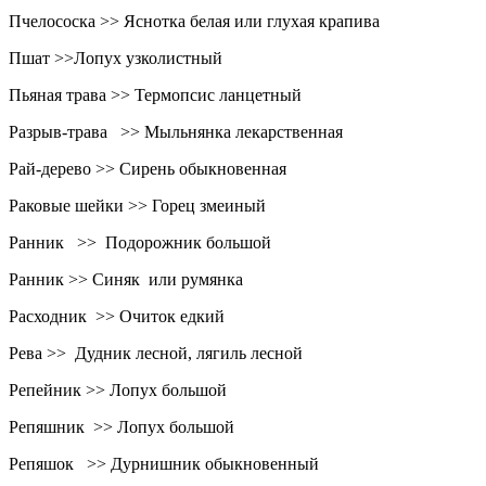
Пчелососка >> Яснотка белая или глухая крапива
Пшат >>Лопух узколистный
Пьяная трава >> Термопсис ланцетный
Разрыв-трава >> Мыльнянка лекарственная
Рай-дерево >> Сирень обыкновенная
Раковые шейки >> Горец змеиный
Ранник >> Подорожник большой
Ранник >> Синяк или румянка
Расходник >> Очиток едкий
Рева >> Дудник лесной, лягиль лесной
Репейник >> Лопух большой
Репяшник >> Лопух большой
Репяшок >> Дурнишник обыкновенный