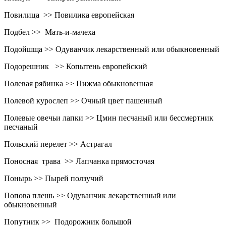
Повилица >> Повилика европейская
Подбел >> Мать-и-мачеха
Подойшща >> Одуванчик лекарственный или обыкновенный
Подорешник >> Копытень европейский
Полевая рябинка >> Пижма обыкновенная
Полевой курослеп >> Очный цвет пашенный
Полевые овечьи лапки >> Цмин песчаный или бессмертник
песчаный
Польский перелет >> Астрагал
Поносная трава >> Лапчанка прямосточая
Понырь >> Пырей ползучий
Попова плешь >> Одуванчик лекарственный или
обыкновенный
Попутник >> Подорожник большой