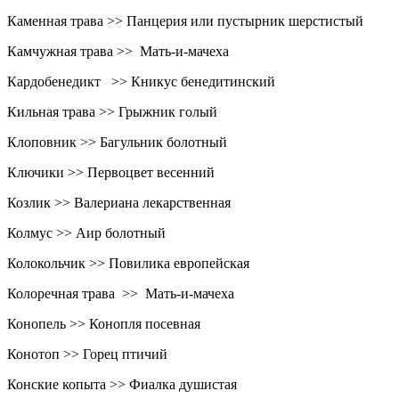
Каменная трава >> Панцерия или пустырник шерстистый
Камчужная трава >> Мать-и-мачеха
Кардобенедикт >> Кникус бенедитинский
Кильная трава >> Грыжник голый
Клоповник >> Багульник болотный
Ключики >> Первоцвет весенний
Козлик >> Валериана лекарственная
Колмус >> Аир болотный
Колокольчик >> Повилика европейская
Колоречная трава >> Мать-и-мачеха
Конопель >> Конопля посевная
Конотоп >> Горец птичий
Конские копыта >> Фиалка душистая