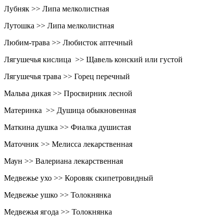
Лубняк >> Липа мелколистная
Лутошка >> Липа мелколистная
Любим-трава >> Любисток аптечный
Лягушечья кислица >> Щавель конский или густой
Лягушечья трава >> Горец перечный
Мальва дикая >> Просвирник лесной
Материнка >> Душица обыкновенная
Маткина душка >> Фиалка душистая
Маточник >> Мелисса лекарственная
Маун >> Валериана лекарственная
Медвежье ухо >> Коровяк скипетровидный
Медвежье ушко >> Толокнянка
Медвежья ягода >> Толокнянка