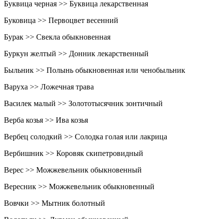
Буквица черная >> Буквица лекарственная
Буковица >> Первоцвет весенний
Бурак >> Свекла обыкновенная
Буркун желтый >> Донник лекарственный
Быльник >> Полынь обыкновенная или ченобыльник
Варуха >> Ложечная трава
Василек малый >> Золототысячник зонтичный
Верба козья >> Ива козья
Вербец солодкий >> Солодка голая или лакрица
Вербишник >> Коровяк скипетровидный
Верес >> Можжевельник обыкновенный
Вересник >> Можжевельник обыкновенный
Вовчки >> Мытник болотный