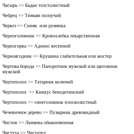
Чагырь >> Бадан толстолистный
Чебрец >> Тимьян ползучий
Черкез >> Синяк или румянка
Черноголовник >> Кровохлебка лекарственная
Черногорка >> Адонис весенний
Черноягодник >> Крушина слабительная или жостер
Чертова борода >> Папоротник мужской или щитовник
мужской
Чертополох >> Татарник колючий
Чертополох >> Кникус бенедитинский
Чертополох >> синеголовник плосколистный
Чечевичное дерево >> Пузырник древовидный
Чистик >> Льнянка обыкновенная
Чистуха >> Чистотел