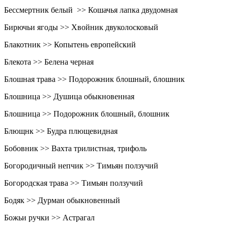
Бессмертник белый >> Кошачья лапка двудомная
Бирючьи ягоды >> Хвойник двуколосковый
Блакотник >> Копытень европейский
Блекота >> Белена черная
Блошная трава >> Подорожник блошный, блошник
Блошница >> Душица обыкновенная
Блошница >> Подорожник блошный, блошник
Блющнк >> Будра плющевидная
Бобовник >> Вахта трилистная, трифоль
Богородичный непчик >> Тимьян ползучий
Богородская трава >> Тимьян ползучий
Бодяк >> Дурман обыкновенный
Божьи ручки >> Астрагал