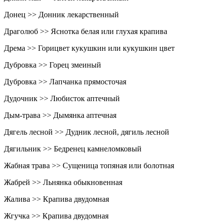
Донец >> Донник лекарственный
Драголюб >> Яснотка белая или глухая крапива
Дрема >> Горицвет кукушкин или кукушкин цвет
Дубровка >> Горец змеиный
Дубровка >> Лапчанка прямосточая
Дудочник >> Любисток аптечный
Дым-трава >> Дымянка аптечная
Дягель лесной >> Дудник лесной, дягиль лесной
Дягильник >> Бедренец камнеломковый
Жабная трава >> Сущеница топяная или болотная
Жабрей >> Льнянка обыкновенная
Жалива >> Крапива двудомная
Жгучка >> Крапива двудомная