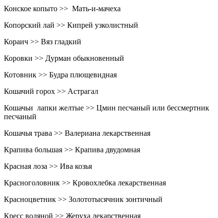
Конское копыто >> Мать-и-мачеха
Копорский лай >> Кипрей узколистный
Кораич >> Вяз гладкий
Коровки >> Дурман обыкновенный
Котовник >> Будра плющевидная
Кошачий горох >> Астрагал
Кошачьи лапки желтые >> Цмин песчаный или бессмертник
песчаный
Кошачья трава >> Валериана лекарственная
Крапива большая >> Крапива двудомная
Красная лоза >> Ива козья
Красноголовник >> Кровохлебка лекарственная
Красноцветник >> Золототысячник зонтичный
Кресс водяной >> Жеруха лекарственная