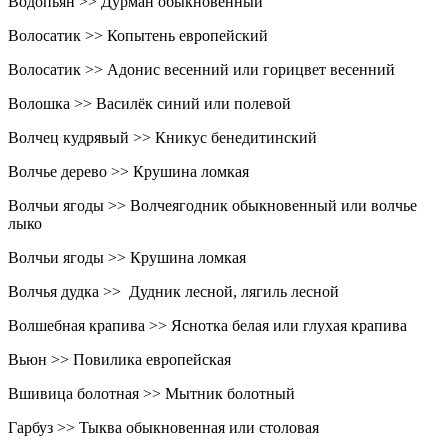
Водопьян >> Дурман обыкновенный
Волосатик >> Копытень европейский
Волосатик >> Адонис весенний или горицвет весенний
Волошка >> Василёк синий или полевой
Волчец кудрявый >> Кникус бенедитинский
Волчье дерево >> Крушина ломкая
Волчьи ягоды >> Волчеягодник обыкновенный или волчье
лыко
Волчьи ягоды >> Крушина ломкая
Волчья дудка >> Дудник лесной, лягиль лесной
Волшебная крапива >> Яснотка белая или глухая крапива
Вьюн >> Повилика европейская
Вшивица болотная >> Мытник болотный
Гарбуз >> Тыква обыкновенная или столовая