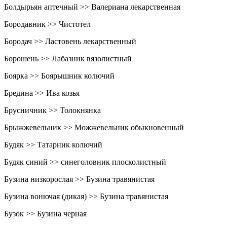
Болдырьян аптечный >> Валериана лекарственная
Бородавник >> Чистотел
Бородач >> Ластовень лекарственный
Борошень >> Лабазник вязолистный
Боярка >> Боярышник колючий
Бредина >> Ива козья
Брусничник >> Толокнянка
Брыжжевельник >> Можжевельник обыкновенный
Будяк >> Татарник колючий
Будяк синий >> синеголовник плосколистный
Бузина низкорослая >> Бузина травянистая
Бузина вонючая (дикая) >> Бузина травянистая
Бузок >> Бузина черная