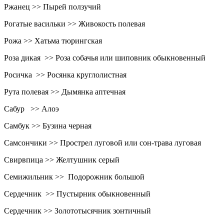
Ржанец >> Пырей ползучий
Рогатые васильки >> Живокость полевая
Рожа >> Хатьма тюрингская
Роза дикая >> Роза собачья или шиповник обыкновенный
Росичка >> Росянка круглолистная
Рута полевая >> Дымянка аптечная
Сабур >> Алоэ
Самбук >> Бузина черная
Самсончики >> Прострел луговой или сон-трава луговая
Свирвпица >> Желтушник серый
Семижильник >> Подорожник большой
Сердечник >> Пустырник обыкновенный
Сердечник >> Золототысячник зонтичный