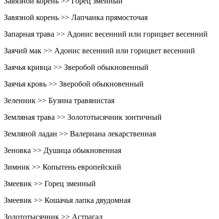
Завязной корень >> Горец змеиный
Завязной корень >> Лапчанка прямосточая
Запарная трава >> Адонис весенний или горицвет весенний
Заячий мак >> Адонис весенний или горицвет весенний
Заячья кривца >> Зверобой обыкновенный
Заячья кровь >> Зверобой обыкновенный
Зеленник >> Бузина травянистая
Земляная трава >> Золототысячник зонтичный
Земляной ладан >> Валериана лекарственная
Зеновка >> Душица обыкновенная
Зимник >> Копытень европейский
Змеевик >> Горец змеиный
Змеевик >> Кошачья лапка двудомная
Золототысячник >> Астрагал