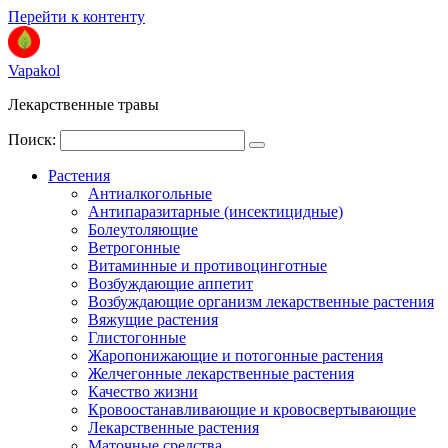
Перейти к контенту
Vapakol
Лекарственные травы
Поиск:
Растения
Антиалкогольные
Антипаразитарные (инсектицидные)
Болеутоляющие
Ветрогонные
Витаминные и противоцинготные
Возбуждающие аппетит
Возбуждающие организм лекарственные растения
Вяжущие растения
Глистогонные
Жаропонижающие и потогонные растения
Желчегонные лекарственные растения
Качество жизни
Кровоостанавливающие и кровосвертывающие
Лекарственные растения
Маточные средства