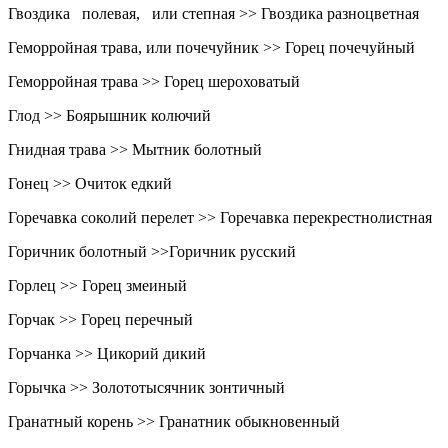
Гвоздика полевая, или степная >> Гвоздика разноцветная
Геморройная трава, или почечуйник >> Горец почечуйный
Геморройная трава >> Горец шероховатый
Глод >> Боярышник колючий
Гнидная трава >> Мытник болотный
Гонец >> Очиток едкий
Горечавка соколий перелет >> Горечавка перекрестнолистная
Горичник болотный >>Горичник русский
Горлец >> Горец змеиный
Горчак >> Горец перечный
Горчанка >> Цикорий дикий
Горычка >> Золототысячник зонтичный
Гранатный корень >> Гранатник обыкновенный