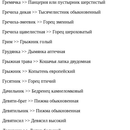
Гремячка >> Панцерия или пустырник шерстистый
Гречиха дикая >> Тысячелистник обыкновенный
Гречиха-змеевик >> Горец змеиный
Гречиха щавелистная >> Горец шероховатый
Грим >> Грыжник голый
Грудянка >> Дымянка аптечная
Грыжиая трава >> Кошачья лапка двудомная
Грыжник >> Копытень европейский
Гусятник >> Горец птичий
Дачильник >> Бедренец камнеломковый
Девяти-брат >> Пижма обыкновенная
Девятильник >> Пижма обыкновенная
Девятисил >> Девясил высокий