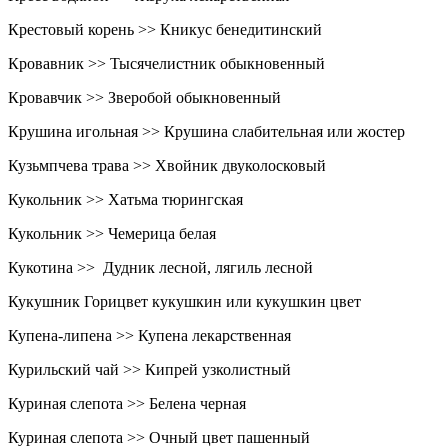
Крестовый корень >> Кникус бенедитинский
Кровавник >> Тысячелистник обыкновенный
Кровавчик >> Зверобой обыкновенный
Крушина игольная >> Крушина слабительная или жостер
Кузьмпчева трава >> Хвойник двуколосковый
Кукольник >> Хатьма тюрингская
Кукольник >> Чемерица белая
Кукотина >> Дудник лесной, лягиль лесной
Кукушник Горицвет кукушкин или кукушкин цвет
Купена-липена >> Купена лекарственная
Курильский чай >> Кипрей узколистный
Куриная слепота >> Белена черная
Куриная слепота >> Очный цвет пашенный