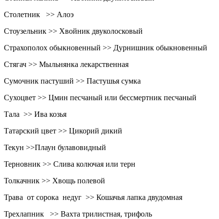
Столетник >> Алоэ
Стоузельник >> Хвойник двуколосковый
Страхополох обыкновенный >> Дурнишник обыкновенный
Стягач >> Мыльнянка лекарственная
Сумочник пастуший >> Пастушья сумка
Сухоцвет >> Цмин песчаный или бессмертник песчаный
Тала >> Ива козья
Татарский цвет >> Цикорий дикий
Текун >>Плаун булавовидный
Терновник >> Слива колючая или терн
Толкачник >> Хвощь полевой
Трава от сорока недуг >> Кошачья лапка двудомная
Трехлапник >> Вахта трилистная, трифоль