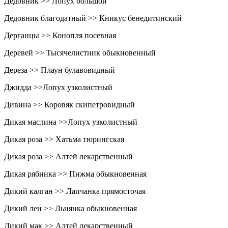
Дедовник >> Лопух большой
Дедовник благодатный >> Кникус бенедитинский
Дерганцы >> Конопля посевная
Деревей >> Тысячелистник обыкновенный
Дереза >> Плаун булавовидный
Джидда >>Лопух узколистный
Дивина >> Коровяк скипетровидный
Дикая маслина >>Лопух узколистный
Дикая роза >> Хатьма тюрингская
Дикая роза >> Алтей лекарственный
Дикая рябинка >> Пижма обыкновенная
Дикий калган >> Лапчанка прямосточая
Дикий лен >> Льнянка обыкновенная
Дикий мак >> Алтей лекарственный