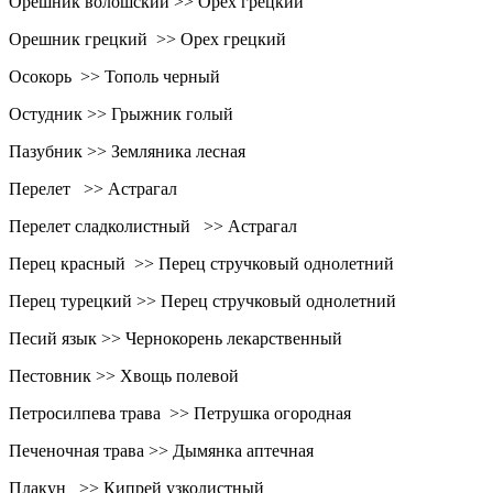
Орешник волошский >> Орех грецкий
Орешник грецкий >> Орех грецкий
Осокорь >> Тополь черный
Остудник >> Грыжник голый
Пазубник >> Земляника лесная
Перелет >> Астрагал
Перелет сладколистный >> Астрагал
Перец красный >> Перец стручковый однолетний
Перец турецкий >> Перец стручковый однолетний
Песий язык >> Чернокорень лекарственный
Пестовник >> Хвощь полевой
Петросилпева трава >> Петрушка огородная
Печеночная трава >> Дымянка аптечная
Плакун >> Кипрей узколистный