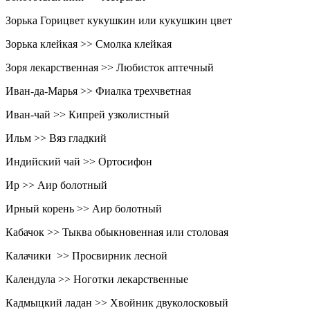
Зорька Горицвет кукушкин или кукушкин цвет
Зорька клейкая >> Смолка клейкая
Зоря лекарственная >> Любисток аптечный
Иван-да-Марья >> Фиалка трехчветная
Иван-чай >> Кипрей узколистный
Ильм >> Вяз гладкий
Индийский чай >> Ортосифон
Ир >> Аир болотный
Ирный корень >> Аир болотный
Кабачок >> Тыква обыкновенная или столовая
Калачики >> Просвирник лесной
Календула >> Ноготки лекарственные
Кадмыцкий ладан >> Хвойник двуколосковый