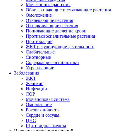
Мочегонные растения
Обволакивающие и смягчающие растения
Омоложение
Отвлекающие растения
Отхаркивающие растения
Понижающие давление крови
Противовоспалительные растения
Противоядие
ЖКТ регулирующие деятельность
Слабительные
Снотворные
Содержащие антибиотики
Укрепляющие
Заболевания
ЖКТ
Женские
Инфекции
ЛОР
Мочеполовая система
Омоложение
Ротовая полость
Сердце и сосуды
ЦНС
Щитовидная железа
Народные названия растений