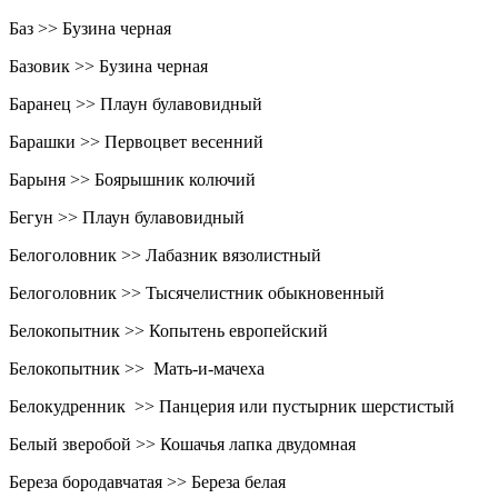
Баз >> Бузина черная
Базовик >> Бузина черная
Баранец >> Плаун булавовидный
Барашки >> Первоцвет весенний
Барыня >> Боярышник колючий
Бегун >> Плаун булавовидный
Белоголовник >> Лабазник вязолистный
Белоголовник >> Тысячелистник обыкновенный
Белокопытник >> Копытень европейский
Белокопытник >> Мать-и-мачеха
Белокудренник >> Панцерия или пустырник шерстистый
Белый зверобой >> Кошачья лапка двудомная
Береза бородавчатая >> Береза белая