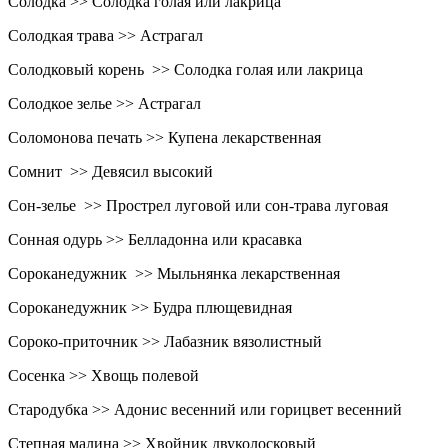
Солодка >> Солодка голая или лакрица
Солодкая трава >> Астрагал
Солодковый корень >> Солодка голая или лакрица
Солодкое зелье >> Астрагал
Соломонова печать >> Купена лекарственная
Сомнит >> Девясил высокий
Сон-зелье >> Прострел луговой или сон-трава луговая
Сонная одурь >> Белладонна или красавка
Сороканедужник >> Мыльнянка лекарственная
Сороканедужник >> Будра плющевидная
Сороко-приточник >> Лабазник вязолистный
Сосенка >> Хвощь полевой
Стародубка >> Адонис весенний или горицвет весенний
Степная малина >> Хвойник двуколосковый