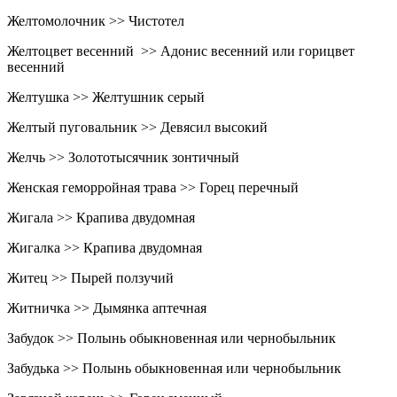
Желтомолочник >> Чистотел
Желтоцвет весенний >> Адонис весенний или горицвет
весенний
Желтушка >> Желтушник серый
Желтый пуговальник >> Девясил высокий
Желчь >> Золототысячник зонтичный
Женская геморройная трава >> Горец перечный
Жигала >> Крапива двудомная
Жигалка >> Крапива двудомная
Житец >> Пырей ползучий
Житничка >> Дымянка аптечная
Забудок >> Полынь обыкновенная или чернобыльник
Забудька >> Полынь обыкновенная или чернобыльник