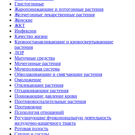
Глистогонные
Жаропонижающие и потогонные растения
Желчегонные лекарственные растения
Женские
ЖКТ
Инфекции
Качество жизни
Кровоостанавливающие и кровосвертывающие
растения
ЛОР
Маточные средства
Мочегонные растения
Мочеполовая система
Обволакивающие и смягчающие растения
Омоложение
Отвлекающие растения
Отхаркивающие растения
Понижающие давление крови
Противовоспалительные растения
Противоядие
Психология отношений
Регулирующие функциональную деятельность
желудочно-кишечного тракта
Ротовая полость
Сердце и сосуды