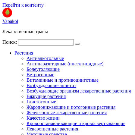
Перейти к контенту
Vapakol
Лекарственные травы
Поиск:
Растения
Антиалкогольные
Антипаразитарные (инсектицидные)
Болеутоляющие
Ветрогонные
Витаминные и противоцинготные
Возбуждающие аппетит
Возбуждающие организм лекарственные растения
Вяжущие растения
Глистогонные
Жаропонижающие и потогонные растения
Желчегонные лекарственные растения
Качество жизни
Кровоостанавливающие и кровосвертывающие
Лекарственные растения
Маточные средства