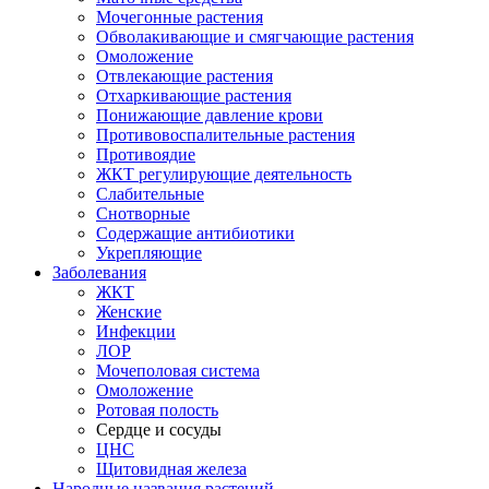
Мочегонные растения
Обволакивающие и смягчающие растения
Омоложение
Отвлекающие растения
Отхаркивающие растения
Понижающие давление крови
Противовоспалительные растения
Противоядие
ЖКТ регулирующие деятельность
Слабительные
Снотворные
Содержащие антибиотики
Укрепляющие
Заболевания
ЖКТ
Женские
Инфекции
ЛОР
Мочеполовая система
Омоложение
Ротовая полость
Сердце и сосуды
ЦНС
Щитовидная железа
Народные названия растений