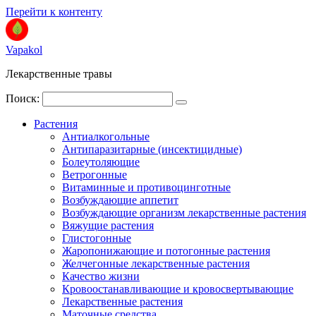
Перейти к контенту
Vapakol
Лекарственные травы
Поиск:
Растения
Антиалкогольные
Антипаразитарные (инсектицидные)
Болеутоляющие
Ветрогонные
Витаминные и противоцинготные
Возбуждающие аппетит
Возбуждающие организм лекарственные растения
Вяжущие растения
Глистогонные
Жаропонижающие и потогонные растения
Желчегонные лекарственные растения
Качество жизни
Кровоостанавливающие и кровосвертывающие
Лекарственные растения
Маточные средства