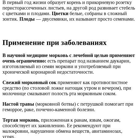
В первый год жизни образует корень и прикорневую розетку
перисторассеченных листьев, на другой род развивает стебель
с цветками и плодами.
Цветки
белые, собраны в сложный
зонтик.
Плоды
— двусемянки, их называют просто семенами.
Применение при заболеваниях
В научной медицине
морковь с лечебной целью применяют
очень ограниченно:
есть препарат под названием даукарин,
изготовляемый из семян моркови и употребляемый при
хронической коронарной недостаточности.
Свежий морковный сок
применяют как противоглистное
средство (по столовой ложке натощак утром и вечером), при
молочнице смазывают полость рта морковным соком.
Настой травы
(морковной ботвы) с петрушкой помогает при
геморрое, раке, почечно-каменной болезни.
Тертая морковь
, приложенная к ранам, язвам, ожогам,
способствует их заживлению. Ее рекомендуют при
малокровии, нарушении обмена веществ, авитаминозах,
угрях.