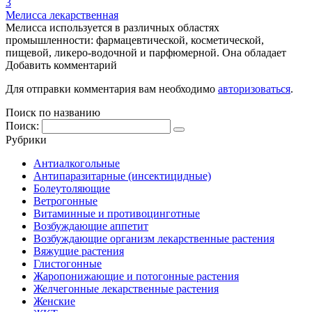
3
Мелисса лекарственная
Мелисса используется в различных областях
промышленности: фармацевтической, косметической,
пищевой, ликеро-водочной и парфюмерной. Она обладает
Добавить комментарий
Для отправки комментария вам необходимо
авторизоваться
.
Поиск по названию
Поиск:
Рубрики
Антиалкогольные
Антипаразитарные (инсектицидные)
Болеутоляющие
Ветрогонные
Витаминные и противоцинготные
Возбуждающие аппетит
Возбуждающие организм лекарственные растения
Вяжущие растения
Глистогонные
Жаропонижающие и потогонные растения
Желчегонные лекарственные растения
Женские