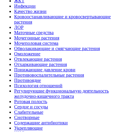
ЖКТ
Инфекции
Качество жизни
Кровоостанавливающие и кровосвертывающие
растения
ЛОР
Маточные средства
Мочегонные растения
Мочеполовая система
Обволакивающие и смягчающие растения
Омоложение
Отвлекающие растения
Отхаркивающие растения
Понижающие давление крови
Противовоспалительные растения
Противоядие
Психология отношений
Регулирующие функциональную деятельность
желудочно-кишечного тракта
Ротовая полость
Сердце и сосуды
Слабительные
Снотворные
Содержащие антибиотики
Укрепляющие