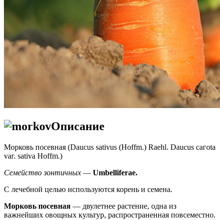
Описание
Морковь посевная (Daucus sativus (Hoffm.) Raehl. Daucus сагotа
vаг. sativa Нoffm.)
Семейство зонтичных
—
Umbelliferae.
С лечебной целью используются корень и семена.
Морковь посевная
— двулетнее растение, одна из
важнейших овощных культур, распространенная повсеместно.