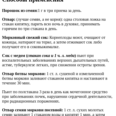
Порошок из семян
:1 г в три приема за день.
Отвар:
(лучше семян, а не корня): одна столовая ложка на
стакан кипятку, парить всю ночь в духовке, принимать
горячим по три стакана в день.
Морковный свежий сок:
Корнеплоды моют, очищают от
кожицы, натирают на терке, а затем отжимают сок либо
получают его в соковыжималке.
Сок с медом (
стакан сока и 1 ч. л. меда
)
пьют при
воспалительных заболеваниях верхних дыхательных путей,
астме, туберкулезе легких, при снижении остроты зрения.
Отвар ботвы моркови:
1 ст. л. сушеной и измельченной
ботвы моркови заливают стаканом кипятка и настаивают в
течение 30 мин.
Пьют по полстакана 3 раза в день как мочегонное средство
при заболеваниях почек, нарушении сердечной деятельности,
при радиационных поражениях.
Отвар семян моркови посевной:
1 ст. л. сухих молотых
семян заливают 1 стаканом воды и кипятят 1 мин, а затем