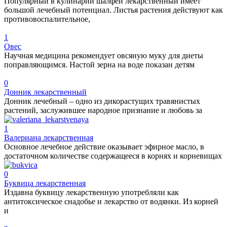
Популярный в кулинарии шалфей лекарственный имеет
большой лечебный потенциал. Листья растения действуют как
противовоспалительное,
1
Овес
Научная медицина рекомендует овсяную муку для диеты
поправляющимся. Настой зерна на воде показан детям
0
Донник лекарственный
Донник лечебный – одно из дикорастущих травянистых
растений, заслужившее народное признание и любовь за
1
Валериана лекарственная
Основное лечебное действие оказывает эфирное масло, в
достаточном количестве содержащееся в корнях и корневищах
0
Буквица лекарственная
Издавна буквицу лекарственную употребляли как
антитоксическое снадобье и лекарство от водянки. Из корней
и