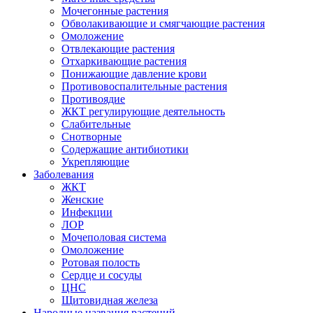
Мочегонные растения
Обволакивающие и смягчающие растения
Омоложение
Отвлекающие растения
Отхаркивающие растения
Понижающие давление крови
Противовоспалительные растения
Противоядие
ЖКТ регулирующие деятельность
Слабительные
Снотворные
Содержащие антибиотики
Укрепляющие
Заболевания
ЖКТ
Женские
Инфекции
ЛОР
Мочеполовая система
Омоложение
Ротовая полость
Сердце и сосуды
ЦНС
Щитовидная железа
Народные названия растений