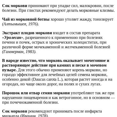
Сок моркови
принимают при упадке сил, малокровии, после
болезни. При глистах рекомендуют делать морковные клизмы.
Чай из морковной ботвы
хорошо утоляет жажду, тонизирует
(Алтымышев, 1976).
Экстракт плодов моркови
входит в состав препарата
«
Уролесан
», разрешенного к применению при болезнях
печени и почек, острых и хронических холециститах, при
различной форме мочекаменной и желчекаменной болезней
(Гаммерман, 1983).
В народе известно, что морковь оказывает мочегонное и
растворяющее действие при камнях и песке в мочевом
пузыре.
Для этого обычно применяют корень моркови, но
гораздо эффективнее для лечебных целей семена моркови,
особенно дикой (Daucus carota L.), которая растет иногда и на
огородах, но чаще около дорог, на полях и сухих лугах.
Порошок или отвар семян моркови
употребляют так же при
нарушении пищеварения и как ветрогонное, но в основном —
при почечнокаменной болезни.
Сок моркови
рекомендуют принимать после инфаркта
миокарда
(Ивашин, 1978).