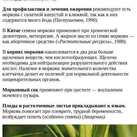
Для профилактики и лечения ожирения
рекомендуют есть
морковь с салатной капустой и клюквой, так как в них
содержится много йода
(Пастушенков, 1990).
В
Китае
семена моркови применяют при хронической
дизентерии, метеоризме. А жирное масло из семян моркови —
как абортивное средство
(«Растительные ресурсы», 1988).
В
корнях моркови
накапливается в два раза больше
щелочных веществ, чем кислотообразующих. Щелочи
необходимы для нейтрализации разрушительного действия
кислот. Наличие в моркови значительного количества
клетчатки делает ее полезной для нормальной деятельности
пищеварительных органов.
Морковный сок
применяют при цистите — воспалении
мочевого пузыря.
Плоды и растолченные листья прикладывают
к
язвам.
Морковь помогает при плеврите, трудной беременности,
возбуждает похоть (особенно семена)
(Авиценна).