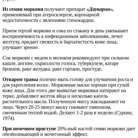
Из семян моркови
получают препарат
«Даукарин»,
применяемый при атеросклерозе, коронарной
недостаточности с явлениями стенокардии.
Прием тертой моркови и сока по стакану в день уменьшает
восприимчивость к инфекционным заболеваниям, лечит
желтуху, придает свежесть и бархатистость коже лица,
улучшает зрение.
Сок моркови с медом и молоком рекомендуют при сильном
кашле, ангине, охриплости голоса, туберкулезе, катаре
бронхов, раке желудка, раке гортани, простуде.
Отваром травы
полезно мыть голову для улучшения роста и
для укрепления волос. Морковные маски хороши при сухой
коже лица. Для этого две вымытые морковки натирают на
терке, добавляют желток яйца и несколько капель
растительного масла. Полученную массу накладывают на
лицо. Через 20-25 минут маску снимают тампоном,
смоченным теплой водой. Делают 1-2 раза в неделю
(Сурина,
1974).
При почечном приступе
20%-ный настой семян моркови дает
обезболивающий и мочегонный эффект.