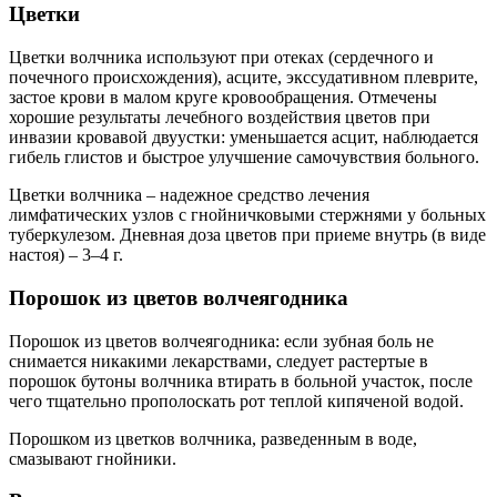
Цветки
Цветки волчника используют при отеках (сердечного и
почечного происхождения), асците, экссудативном плеврите,
застое крови в малом круге кровообращения. Отмечены
хорошие результаты лечебного воздействия цветов при
инвазии кровавой двуустки: уменьшается асцит, наблюдается
гибель глистов и быстрое улучшение самочувствия больного.
Цветки волчника – надежное средство лечения
лимфатических узлов с гнойничковыми стержнями у больных
туберкулезом. Дневная доза цветов при приеме внутрь (в виде
настоя) – 3–4 г.
Порошок из цветов волчеягодника
Порошок из цветов волчеягодника: если зубная боль не
снимается никакими лекарствами, следует растертые в
порошок бутоны волчника втирать в больной участок, после
чего тщательно прополоскать рот теплой кипяченой водой.
Порошком из цветков волчника, разведенным в воде,
смазывают гнойники.