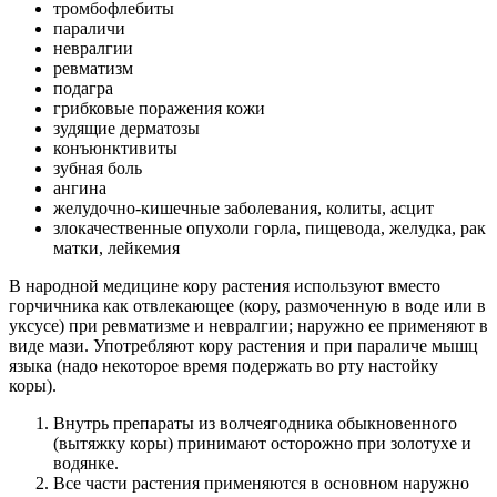
тромбофлебиты
параличи
невралгии
ревматизм
подагра
грибковые поражения кожи
зудящие дерматозы
конъюнктивиты
зубная боль
ангина
желудочно-кишечные заболевания, колиты, асцит
злокачественные опухоли горла, пищевода, желудка, рак
матки, лейкемия
В народной медицине кору растения используют вместо
горчичника как отвлекающее (кору, размоченную в воде или в
уксусе) при ревматизме и невралгии; наружно ее применяют в
виде мази. Употребляют кору растения и при параличе мышц
языка (надо некоторое время подержать во рту настойку
коры).
Внутрь препараты из волчеягодника обыкновенного
(вытяжку коры) принимают осторожно при золотухе и
водянке.
Все части растения применяются в основном наружно