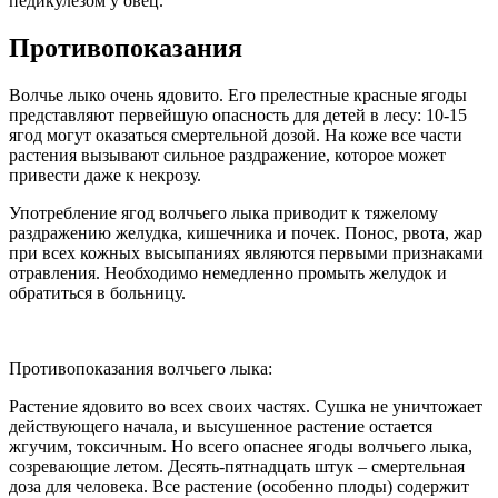
педикулезом у овец.
Противопоказания
Волчье лыко очень ядовито. Его прелестные красные ягоды
представляют первейшую опасность для детей в лесу: 10-15
ягод могут оказаться смертельной дозой. На коже все части
растения вызывают сильное раздражение, которое может
привести даже к некрозу.
Употребление ягод волчьего лыка приводит к тяжелому
раздражению желудка, кишечника и почек. Понос, рвота, жар
при всех кожных высыпаниях являются первыми признаками
отравления. Необходимо немедленно промыть желудок и
обратиться в больницу.
Противопоказания волчьего лыка:
Растение ядовито во всех своих частях. Сушка не уничтожает
действующего начала, и высушенное растение остается
жгучим, токсичным. Но всего опаснее ягоды волчьего лыка,
созревающие летом. Десять-пятнадцать штук – смертельная
доза для человека. Все растение (особенно плоды) содержит