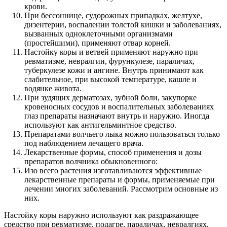
крови.
При бессоннице, судорожных припадках, желтухе,
дизентерии, воспалении толстой кишки и заболеваниях,
вызванных одноклеточными организмами
(простейшими), применяют отвар корней.
Настойку коры и ветвей применяют наружно при
ревматизме, невралгии, фурункулезе, параличах,
туберкулезе кожи и ангине. Внутрь принимают как
слабительное, при высокой температуре, кашле и
водянке живота.
При зудящих дерматозах, зубной боли, закупорке
кровеносных сосудов и воспалительных заболеваниях
глаз препараты назначают внутрь и наружно. Иногда
используют как антигельминтное средство.
Препаратами волчьего лыка можно пользоваться только
под наблюдением лечащего врача.
Лекарственные формы, способ применения и дозы
препаратов волчника обыкновенного:
Изо всего растения изготавливаются эффективные
лекарственные препараты и формы, применяемые при
лечении многих заболеваний. Рассмотрим основные из
них.
Настойку коры наружно используют как раздражающее
средство при ревматизме, подагре, параличах, невралгиях.