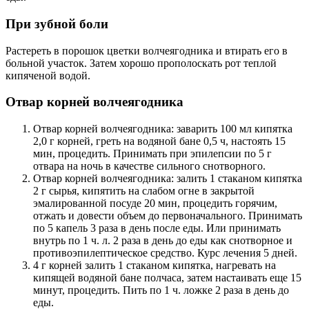
При зубной боли
Растереть в порошок цветки волчеягодника и втирать его в
больной участок. Затем хорошо прополоскать рот теплой
кипяченой водой.
Отвар корней волчеягодника
Отвар корней волчеягодника: заварить 100 мл кипятка
2,0 г корней, греть на водяной бане 0,5 ч, настоять 15
мин, процедить. Принимать при эпилепсии по 5 г
отвара на ночь в качестве сильного снотворного.
Отвар корней волчеягодника: залить 1 стаканом кипятка
2 г сырья, кипятить на слабом огне в закрытой
эмалированной посуде 20 мин, процедить горячим,
отжать и довести объем до первоначального. Принимать
по 5 капель 3 раза в день после еды. Или принимать
внутрь по 1 ч. л. 2 раза в день до еды как снотворное и
противоэпилептическое средство. Курс лечения 5 дней.
4 г корней залить 1 стаканом кипятка, нагревать на
кипящей водяной бане полчаса, затем настаивать еще 15
минут, процедить. Пить по 1 ч. ложке 2 раза в день до
еды.