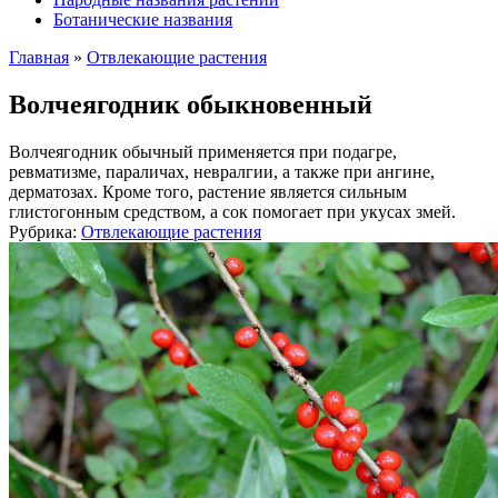
Ботанические названия
Главная
»
Отвлекающие растения
Волчеягодник обыкновенный
Волчеягодник обычный применяется при подагре,
ревматизме, параличах, невралгии, а также при ангине,
дерматозах. Кроме того, растение является сильным
глистогонным средством, а сок помогает при укусах змей.
Рубрика:
Отвлекающие растения