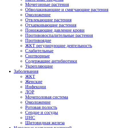
Мочегонные растения
Обволакивающие и смягчающие растения
Омоложение
Отвлекающие растения
Отхаркивающие растения
Понижающие давление крови
Противовоспалительные растения
Противоядие
ЖКТ регулирующие деятельность
Слабительные
Снотворные
Содержащие антибиотики
Укрепляющие
Заболевания
ЖКТ
Женские
Инфекции
ЛОР
Мочеполовая система
Омоложение
Ротовая полость
Сердце и сосуды
ЦНС
Щитовидная железа
Народные названия растений