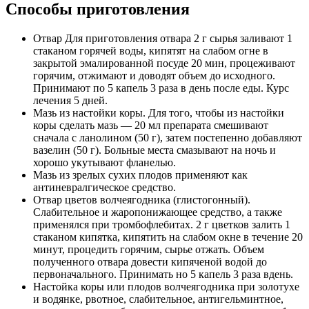
Способы приготовления
Отвар Для приготовления отвара 2 г сырья заливают 1
стаканом горячей воды, кипятят на слабом огне в
закрытой эмалированной посуде 20 мин, процеживают
горячим, отжимают и доводят объем до исходного.
Принимают по 5 капель 3 раза в день после еды. Курс
лечения 5 дней.
Мазь из настойки коры. Для того, чтобы из настойки
коры сделать мазь — 20 мл препарата смешивают
сначала с ланолином (50 г), затем постепенно добавляют
вазелин (50 г). Больные места смазывают на ночь и
хорошо укутывают фланелью.
Мазь из зрелых сухих плодов применяют как
антиневралгическое средство.
Отвар цветов волчеягодника (глистогонный).
Слабительное и жаропонижающее средство, а также
применялся при тромбофлебитах. 2 г цветков залить 1
стаканом кипятка, кипятить на слабом окне в течение 20
минут, процедить горячим, сырье отжать. Объем
полученного отвара довести кипяченой водой до
первоначального. Принимать но 5 капель 3 раза вдень.
Настойка коры или плодов волчеягодника при золотухе
и водянке, рвотное, слабительное, антигельминтное,