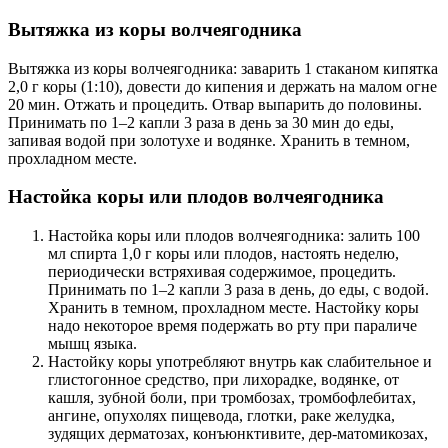
Вытяжка из коры волчеягодника
Вытяжка из коры волчеягодника: заварить 1 стаканом кипятка
2,0 г коры (1:10), довести до кипения и держать на малом огне
20 мин. Отжать и процедить. Отвар выпарить до половины.
Принимать по 1–2 капли 3 раза в день за 30 мин до еды,
запивая водой при золотухе и водянке. Хранить в темном,
прохладном месте.
Настойка коры или плодов волчеягодника
Настойка коры или плодов волчеягодника: залить 100
мл спирта 1,0 г коры или плодов, настоять неделю,
периодически встряхивая содержимое, процедить.
Принимать по 1–2 капли 3 раза в день, до еды, с водой.
Хранить в темном, прохладном месте. Настойку коры
надо некоторое время подержать во рту при параличе
мышц языка.
Настойку коры употребляют внутрь как слабительное и
глистогонное средство, при лихорадке, водянке, от
кашля, зубной боли, при тромбозах, тромбофлебитах,
ангине, опухолях пищевода, глотки, раке желудка,
зудящих дерматозах, конъюнктивите, дер-матомикозах,