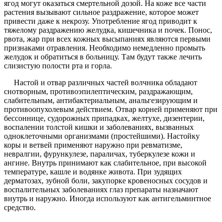
ягод могут оказаться смертельной дозой. На коже все части
растения вызывают сильное раздражение, которое может
привести даже к некрозу. Употребление ягод приводит к
тяжелому раздражению желудка, кишечника и почек. Понос,
рвота, жар при всех кожных высыпаниях являются первыми
признаками отравления. Необходимо немедленно промыть
желудок и обратиться в больницу. Там будут также лечить
слизистую полости рта и горла.
Настой и отвар различных частей волчника обладают
снотворным, противоэпилептическим, раздражающим,
слабительным, антибактериальным, анальгезирующим и
противоопухолевым действием. Отвар корней применяют при
бессоннице, судорожных припадках, желтухе, дизентерии,
воспалении толстой кишки и заболеваниях, вызванных
одноклеточными организмами (простейшими). Настойку
коры и ветвей применяют наружно при ревматизме,
невралгии, фурункулезе, параличах, туберкулезе кожи и
ангине. Внутрь принимают как слабительное, при высокой
температуре, кашле и водянке живота. При зудящих
дерматозах, зубной боли, закупорке кровеносных сосудов и
воспалительных заболеваниях глаз препараты назначают
внутрь и наружно. Иногда используют как антигельминтное
средство.