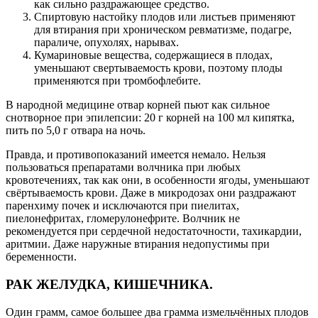
как сильно раздражающее средство.
Спиртовую настойку плодов или листьев применяют
для втирания при хроническом ревматизме, подагре,
параличе, опухолях, нарывах.
Кумариновые вещества, содержащиеся в плодах,
уменьшают свертываемость крови, поэтому плоды
применяются при тромбофлебите.
В народной медицине отвар корней пьют как сильное
снотворное при эпилепсии: 20 г корней на 100 мл кипятка,
пить по 5,0 г отвара на ночь.
Правда, и противопоказаний имеется немало. Нельзя
пользоваться препаратами волчника при любых
кровотечениях, так как они, в особенности ягоды, уменьшают
свёртываемость крови. Даже в микродозах они раздражают
паренхиму почек и исключаются при пиелитах,
пиелонефритах, гломерулонефрите. Волчник не
рекомендуется при сердечной недостаточности, тахикардии,
аритмии. Даже наружные втирания недопустимы при
беременности.
РАК ЖЕЛУДКА, КИШЕЧНИКА.
Один грамм, самое большее два грамма измельчённых плодов