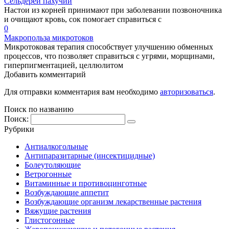
Сельдерей пахучий
Настои из корней принимают при заболевании позвоночника
и очищают кровь, сок помогает справиться с
0
Макропольза микротоков
Микротоковая терапия способствует улучшению обменных
процессов, что позволяет справиться с угрями, морщинами,
гиперпигментацией, целлюлитом
Добавить комментарий
Для отправки комментария вам необходимо
авторизоваться
.
Поиск по названию
Поиск:
Рубрики
Антиалкогольные
Антипаразитарные (инсектицидные)
Болеутоляющие
Ветрогонные
Витаминные и противоцинготные
Возбуждающие аппетит
Возбуждающие организм лекарственные растения
Вяжущие растения
Глистогонные