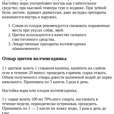
Настойку коры употребляют внутрь как слабительное
средство, при высокой темпера туре и водянке. При зубной
боли, ангине, зудящих дерматозах, раке желудка препараты
назначаются внутрь и наружно.
Соком из плодов рекомендуется смазывать пораженные
места при укусах собак, змей.
Цветки используются в качестве сильного
глистогонного средства.
Лекарственные препараты волчеягодника
обыкновенного
Отвар цветов волчеягодника
2 г цветков залить 1 стаканом кипятка, кипятить на слабом
огне в течение 20 минут, процедить горячим, сырье отжать.
Объем полученного отвара довести кипяченой водой до перво
начального. Принимать по 5 капель 3 раза в день.
Настойка коры или плодов волчеягодника.
1 г сырья залить 100 мл 70%-ного спирта, настаивать в
течение недели, периодически встряхивая, процедить.
Принимать по 1 — 2 капли на ложку воды, 3 раза в день до
еды.