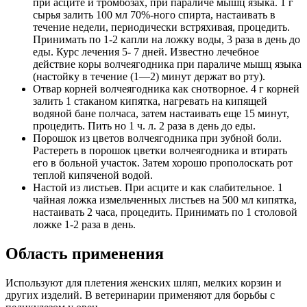
при асците и тромбозах, при парали­че мышц языка. 1 г
сырья залить 100 мл 70%-ного спирта, настаивать в
течение недели, периодически встряхивая, процедить.
Принимать по 1-2 капли на ложку воды, 3 раза в день до
еды. Курс лечения 5- 7 дней. Известно лечебное
действие коры волчеягодника при парали­че мышц языка
(настойку в течение (1—2) минут держат во рту).
Отвар корней волчеягодника как снотворное. 4 г корней
залить 1 стаканом кипятка, нагревать на кипящей
водяной бане полчаса, затем настаивать еще 15 минут,
процедить. Пить но 1 ч. л. 2 раза в день до еды.
Порошок из цветов волчеягодника при зубной боли.
Растереть в порошок цветки волчеягодника и втирать
его в больной участок. Затем хорошо прополоскать рот
теплой кипяченой водой.
Настой из листьев. При асците и как слабительное. 1
чайная ложка измельченных листьев на 500 мл кипятка,
настаивать 2 часа, процедить. Принимать по 1 столовой
ложке 1-2 раза в день.
Область применения
Используют для плетения женских шляп, мелких корзин и
других изделий. В ветеринарии применяют для борьбы с