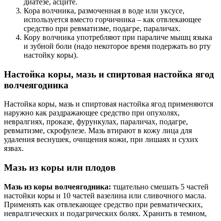
диатезе, асците.
Кора волчника, размоченная в воде или уксусе,
используется вместо горчичника – как отвлекающее
средство при ревматизме, подагре, параличах.
Кору волчника употребляют при параличе мышц языка
и зубной боли (надо некоторое время подержать во рту
настойку коры).
Настойка коры, мазь и спиртовая настойка ягод
волчеягодника
Настойка коры, мазь и спиртовая настойка ягод применяются
наружно как раздражающее средство при опухолях,
невралгиях, проказе, фурункулах, параличах, подагре,
ревматизме, скрофулезе. Мазь втирают в кожу лица для
удаления веснушек, очищения кожи, при лишаях и сухих
язвах.
Мазь из коры или плодов
Мазь из коры волчеягодника:
тщательно смешать 5 частей
настойки коры и 10 частей вазелина или сливочного масла.
Применять как отвлекающее средство при ревматических,
невралгических и подагрических болях. Хранить в темном,