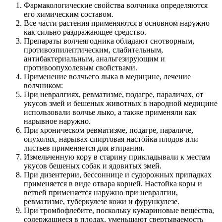
Фармакологические свойства волчника определяются
его химическим составом.
Все части растения применяются в основном наружно
как сильно раздражающее средство.
Препараты волчеягодника обладают снотворным,
противоэпилептическим, слабительным,
антибактериальным, анальгезирующим и
противоопухолевым свойствами.
Применение волчьего лыка в медицине, лечение
волчником:
При невралгиях, ревматизме, подагре, параличах, от
укусов змей и бешеных животных в народной медицине
использовали волчье лыко, а также применяли как
нарывное наружно.
При хроническом ревматизме, подагре, параличе,
опухолях, нарывах спиртовая настойка плодов или
листьев применяется для втирания.
Измельченную кору в старину прикладывали к местам
укусов бешеных собак и ядовитых змей.
При дизентерии, бессоннице и судорожных припадках
применяется в виде отвара корней. Настойка коры и
ветвей применяется наружно при невралгии,
ревматизме, туберкулезе кожи и фурункулезе.
При тромбофлебите, поскольку кумариновые вещества,
содержащиеся в плодах, уменьшают свертываемость