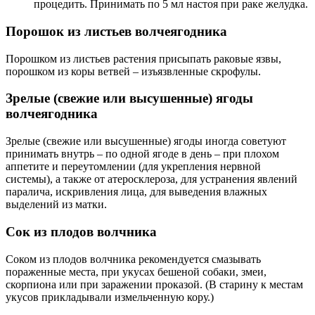
процедить. Принимать по 5 мл настоя при раке желудка.
Порошок из листьев волчеягодника
Порошком из листьев растения присыпать раковые язвы,
порошком из коры ветвей – изъязвленные скрофулы.
Зрелые (свежие или высушенные) ягоды
волчеягодника
Зрелые (свежие или высушенные) ягоды иногда советуют
принимать внутрь – по одной ягоде в день – при плохом
аппетите и переутомлении (для укрепления нервной
системы), а также от атеросклероза, для устранения явлений
паралича, искривления лица, для выведения влажных
выделений из матки.
Сок из плодов волчника
Соком из плодов волчника рекомендуется смазывать
пораженные места, при укусах бешеной собаки, змеи,
скорпиона или при заражении проказой. (В старину к местам
укусов прикладывали измельченную кору.)