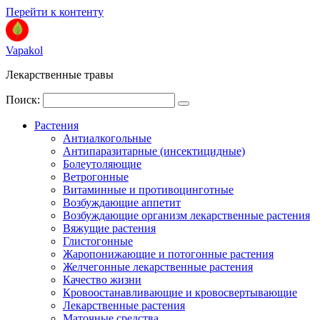
Перейти к контенту
Vapakol
Лекарственные травы
Поиск:
Растения
Антиалкогольные
Антипаразитарные (инсектицидные)
Болеутоляющие
Ветрогонные
Витаминные и противоцинготные
Возбуждающие аппетит
Возбуждающие организм лекарственные растения
Вяжущие растения
Глистогонные
Жаропонижающие и потогонные растения
Желчегонные лекарственные растения
Качество жизни
Кровоостанавливающие и кровосвертывающие
Лекарственные растения
Маточные средства