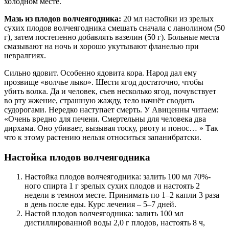
холодном месте.
Мазь из плодов волчеягодника:
20 мл настойки из зрелых
сухих плодов волчеягодника смешать сначала с ланолином (50
г), затем постепенно добавлять вазелин (50 г). Больные места
смазывают на ночь и хорошо укутывают фланелью при
невралгиях.
Сильно ядовит. Особенно ядовита кора. Народ дал ему
прозвище «волчье лыко». Шести ягод достаточно, чтобы
убить волка. Да и человек, съев несколько ягод, почувствует
во рту жжение, страшную жажду, тело начнёт сводить
судорогами. Нередко наступает смерть. У Авиценны читаем:
«Очень вредно для печени. Смертельны для человека два
дирхама. Оно убивает, вызывая тоску, рвоту и понос… » Так
что к этому растению нельзя относиться запанибратски.
Настойка плодов волчеягодника
Настойка плодов волчеягодника: залить 100 мл 70%-
ного спирта 1 г зрелых сухих плодов и настоять 2
недели в темном месте. Принимать по 1–2 капли 3 раза
в день после еды. Курс лечения – 5–7 дней.
Настой плодов волчеягодника: залить 100 мл
дистиллированной воды 2,0 г плодов, настоять 8 ч,