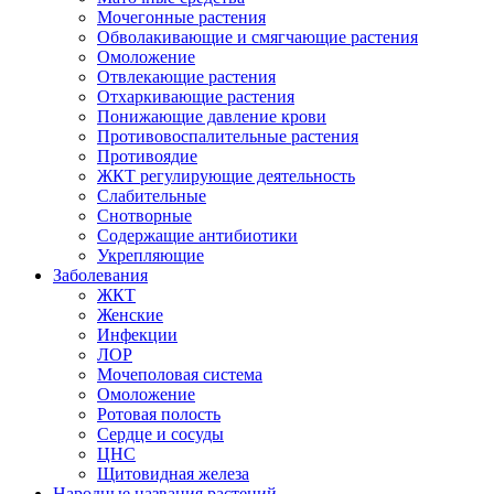
Мочегонные растения
Обволакивающие и смягчающие растения
Омоложение
Отвлекающие растения
Отхаркивающие растения
Понижающие давление крови
Противовоспалительные растения
Противоядие
ЖКТ регулирующие деятельность
Слабительные
Снотворные
Содержащие антибиотики
Укрепляющие
Заболевания
ЖКТ
Женские
Инфекции
ЛОР
Мочеполовая система
Омоложение
Ротовая полость
Сердце и сосуды
ЦНС
Щитовидная железа
Народные названия растений