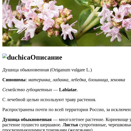
Описание
Душица обыкновенная (Origanum vulgare L.)
Синонимы
:
материнка, ладанка, лебедка, блошница, зеновка
Семейство губоцветных
—
Labiatae
.
С лечебной целью используют траву растения.
Распространена почти по всей территории России, за исключени
Душица обыкновенная
— многолетнее растение. Корневище у 
растение пушисто шершавое.
Листья
супротивные, черешковые
просвечивающимися точечками (железками).