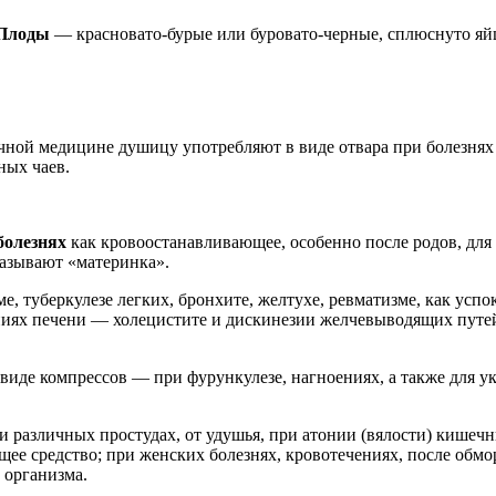
Плоды
— красновато-бурые или буровато-черные, сплюснуто яйц
чной медицине душицу употребляют в виде отвара при болезня
ных чаев.
болезнях
как кровоостанавливающее, особенно после родов, для
называют «материнка».
, туберкулезе легких, бронхите, желтухе, ревматизме, как усп
аниях печени — холецистите и дискинезии желчевыводящих путе
 виде компрессов — при фурункулезе, нагноениях, а также для 
 различных простудах, от удушья, при атонии (вялости) кишеч
е средство; при женских болезнях, кровотечениях, после обмор
 организма.