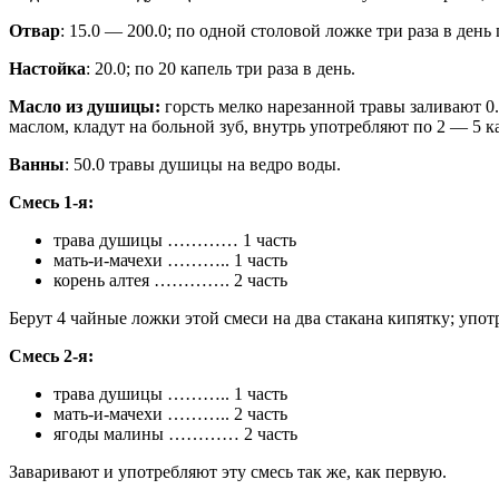
Отвар
: 15.0 — 200.0; по одной столовой ложке три раза в ден
Настойка
: 20.0; по 20 капель три раза в день.
Масло из душицы:
горсть мелко нарезанной травы заливают 0.
маслом, кладут на больной зуб, внутрь употребляют по 2 — 5 к
Ванны
: 50.0 травы душицы на ведро воды.
Смесь 1-я:
трава душицы ………… 1 часть
мать-и-мачехи ……….. 1 часть
корень алтея …………. 2 часть
Берут 4 чайные ложки этой смеси на два стакана кипятку; упот
Смесь 2-я:
трава душицы ……….. 1 часть
мать-и-мачехи ……….. 2 часть
ягоды малины ………… 2 часть
Заваривают и употребляют эту смесь так же, как первую.