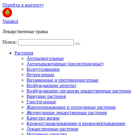
Перейти к контенту
Vapakol
Лекарственные травы
Поиск:
Растения
Антиалкогольные
Антипаразитарные (инсектицидные)
Болеутоляющие
Ветрогонные
Витаминные и противоцинготные
Возбуждающие аппетит
Возбуждающие организм лекарственные растения
Вяжущие растения
Глистогонные
Жаропонижающие и потогонные растения
Желчегонные лекарственные растения
Качество жизни
Кровоостанавливающие и кровосвертывающие
Лекарственные растения
Маточные средства