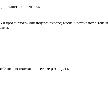
ь при вялости кишечника.
5 л прованского (или подсолнечного) масла, настаивают в тече
апель.
ребляют по полстакана четыре раза в день.