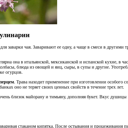
кулинарии
ля заварки чая. Заваривают ее одну, а чаще в смеси в другими 
лярна она в итальянской, мексиканской и испанской кухне, в ч
олбасы, блюда из овощей и яиц, сыры, в супы и другие. Употребл
ке огурцов.
перцем
. Трава находит применение при изготовлении особого 
нках оно не теряет своих ценных свойств в течение трех лет.
очень близок майорану и тимьяну, дополняя букет. Вкус душицы 
аваривая стаканом кипятка. После остывания и процеживания пь