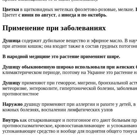
Цветки
в щитковидных метелках фиолетово-розовые, мелкие.
Цветет
с июня по август
, а
иногда и по октябрь
.
Применение при заболеваниях
Душица
содержит дубильное вещество и эфирное масло. В нау
при атонии кишок; она входит также в состав грудных потогон
В народной медицине это растение применяют шире.
Душицу обыкновенную широко использовали при женских 
климактерическом периоде, поэтому на Украине это растение 
Душицу
применяют при геморрое, мигрени, бронхиальной астме
метеоризме, энтероколите, гипертонической болезни, заболев
противоглистное
Наружно
душицу применяют при аллергии и рахите у детей, в
кожных болезнях, воспалении лимфатических узлов
Внутрь
как отхаркивающее и потогонное его дают больным при
противоспазматическое, кровоостанавливающее и успокаивающе
успокаивающее средство и вообще для поднятия общего тонуса