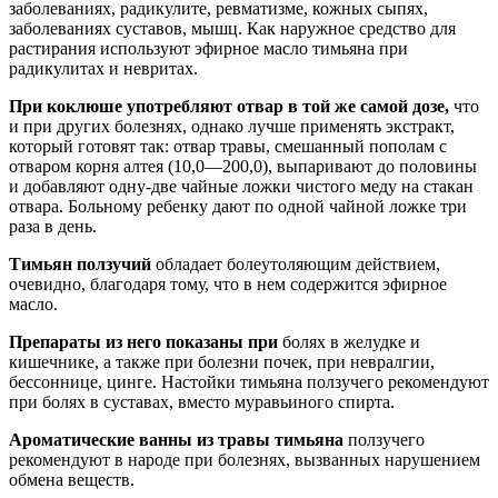
заболеваниях, радикулите, ревматизме, кожных сыпях,
заболеваниях суставов, мышц. Как наружное средство для
растирания используют эфирное масло тимьяна при
радикулитах и невритах.
При коклюше
употребляют отвар в той же самой дозе,
что
и при других болезнях, однако лучше применять экстракт,
который готовят так: отвар травы, смешанный пополам с
отваром корня алтея (10,0—200,0), выпаривают до половины
и добавляют одну-две чайные ложки чистого меду на стакан
отвара. Больному ребенку дают по одной чайной ложке три
раза в день.
Тимьян ползучий
обладает болеутоляющим действием,
очевидно, благодаря тому, что в нем содержится эфирное
масло.
Препараты из него показаны при
болях в желудке и
кишечнике, а также при болезни почек, при невралгии,
бессоннице, цинге. Настойки тимьяна ползучего рекомендуют
при болях в суставах, вместо муравьиного спирта.
Ароматические ванны из травы тимьяна
ползучего
рекомендуют в народе при болезнях, вызванных нарушением
обмена веществ.