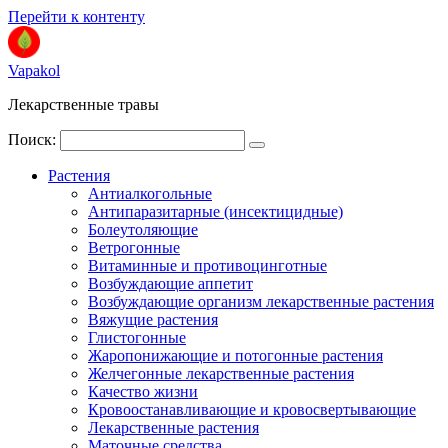
Перейти к контенту
Vapakol
Лекарственные травы
Поиск:
Растения
Антиалкогольные
Антипаразитарные (инсектицидные)
Болеутоляющие
Ветрогонные
Витаминные и противоцинготные
Возбуждающие аппетит
Возбуждающие организм лекарственные растения
Вяжущие растения
Глистогонные
Жаропонижающие и потогонные растения
Желчегонные лекарственные растения
Качество жизни
Кровоостанавливающие и кровосвертывающие
Лекарственные растения
Маточные средства