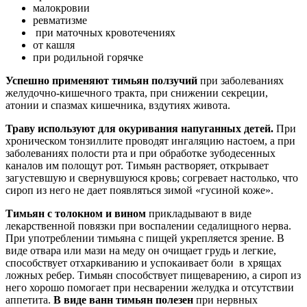
малокровии
ревматизме
при маточных кровотечениях
от кашля
при родильной горячке
Успешно применяют тимьян ползучий
при заболеваниях
желудочно-кишечного тракта, при снижении секреции,
атонии и спазмах кишечника, вздутиях живота.
Траву используют для окуривания напуганных детей.
При
хроническом тонзиллите проводят ингаляцию настоем, а при
заболеваниях полости рта и при обработке зубодесенных
каналов им полощут рот. Тимьян растворяет, открывает
загустевшую и свернувшуюся кровь; согревает настолько, что
сироп из него не дает появляться зимой «гусиной коже».
Тимьян с толокном и вином
прикладывают в виде
лекарственной повязки при воспалении седалищного нерва.
При употреблении тимьяна с пищей укрепляется зрение. В
виде отвара или мази на меду он очищает грудь и легкие,
способствует отхаркиванию и успокаивает боли в хрящах
ложных ребер. Тимьян способствует пищеварению, а сироп из
него хорошо помогает при несварении желудка и отсутствии
аппетита.
В виде ванн тимьян полезен
при нервных