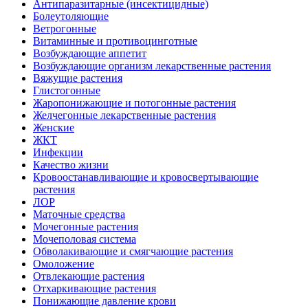
Антипаразитарные (инсектицидные)
Болеутоляющие
Ветрогонные
Витаминные и противоцинготные
Возбуждающие аппетит
Возбуждающие организм лекарственные растения
Вяжущие растения
Глистогонные
Жаропонижающие и потогонные растения
Желчегонные лекарственные растения
Женские
ЖКТ
Инфекции
Качество жизни
Кровоостанавливающие и кровосвертывающие
растения
ЛОР
Маточные средства
Мочегонные растения
Мочеполовая система
Обволакивающие и смягчающие растения
Омоложение
Отвлекающие растения
Отхаркивающие растения
Понижающие давление крови