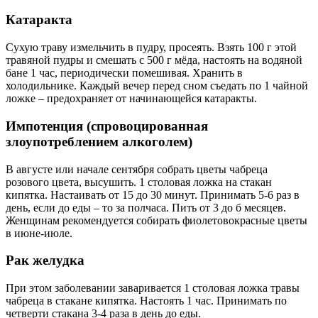
Катаракта
Сухую траву измельчить в пудру, просеять. Взять 100 г этой
травяной пудры и смешать с 500 г мёда, настоять на водяной
бане 1 час, периодически помешивая. Хранить в
холодильнике. Каждый вечер перед сном съедать по 1 чайной
ложке – предохраняет от начинающейся катаракты.
Импотенция (спровоцированная
злоупотреблением алкоголем)
В августе или начале сентября собрать цветы чабреца
розового цвета, высушить. 1 столовая ложка на стакан
кипятка. Настаивать от 15 до 30 минут. Принимать 5-6 раз в
день, если до еды – то за полчаса. Пить от 3 до б месяцев.
Женщинам рекомендуется собирать фиолетовокрасные цветы
в июне-июле.
Рак желудка
При этом заболевании заваривается 1 столовая ложка травы
чабреца в стакане кипятка. Настоять 1 час. Принимать по
четверти стакана 3-4 раза в день до еды.