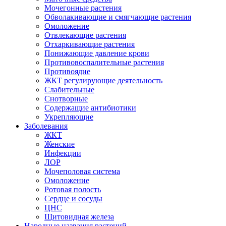
Мочегонные растения
Обволакивающие и смягчающие растения
Омоложение
Отвлекающие растения
Отхаркивающие растения
Понижающие давление крови
Противовоспалительные растения
Противоядие
ЖКТ регулирующие деятельность
Слабительные
Снотворные
Содержащие антибиотики
Укрепляющие
Заболевания
ЖКТ
Женские
Инфекции
ЛОР
Мочеполовая система
Омоложение
Ротовая полость
Сердце и сосуды
ЦНС
Щитовидная железа
Народные названия растений