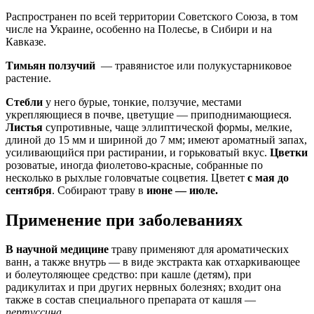
Распространен по всей территории Советского Союза, в том
числе на Украине, особенно на Полесье, в Сибири и на
Кавказе.
Тимьян ползучий
— травянистое или полукустарниковое
растение.
Стебли
у него бурые, тонкие, ползучие, местами
укрепляющиеся в почве, цветущие — приподнимающиеся.
Листья
супротивные, чаще эллиптической формы, мелкие,
длиной до 15 мм и шириной до 7 мм; имеют ароматный запах,
усиливающийся при растирании, и горьковатый вкус.
Цветки
розоватые, иногда фиолетово-красные, собранные по
несколько в рыхлые головчатые соцветия. Цветет
с мая до
сентября
. Собирают траву в
июне — июле.
Применение при заболеваниях
В научной медицине
траву применяют для ароматических
ванн, а также внутрь — в виде экстракта как отхаркивающее
и болеутоляющее средство: при кашле (детям), при
радикулитах и при других нервных болезнях; входит она
также в состав специального препарата от кашля —
пертуссина.