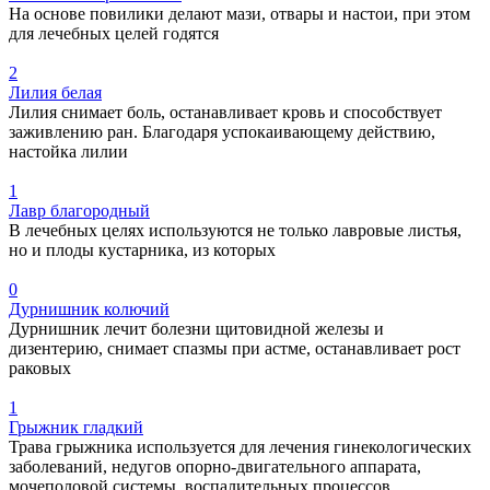
На основе повилики делают мази, отвары и настои, при этом
для лечебных целей годятся
2
Лилия белая
Лилия снимает боль, останавливает кровь и способствует
заживлению ран. Благодаря успокаивающему действию,
настойка лилии
1
Лавр благородный
В лечебных целях используются не только лавровые листья,
но и плоды кустарника, из которых
0
Дурнишник колючий
Дурнишник лечит болезни щитовидной железы и
дизентерию, снимает спазмы при астме, останавливает рост
раковых
1
Грыжник гладкий
Трава грыжника используется для лечения гинекологических
заболеваний, недугов опорно-двигательного аппарата,
мочеполовой системы, воспалительных процессов.