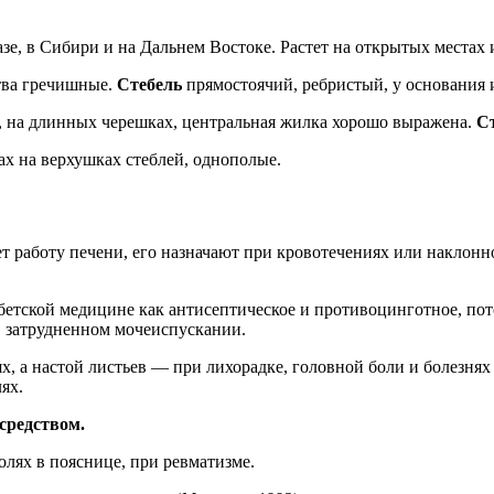
азе, в Сибири и на Дальнем Востоке. Растет на открытых местах 
тва гречишные.
Стебель
прямостоячий, ребристый, у основания 
, на длинных черешках, центральная жилка хорошо выражена.
С
ах на верхушках стеблей, однополые.
т работу печени, его назначают при кровотечениях или наклонно
етской медицине как антисептическое и противоцинготное, пото
й, затрудненном мочеиспускании.
, а настой листьев — при лихорадке, головной боли и болезнях
ях.
средством.
лях в пояснице, при ревматизме.