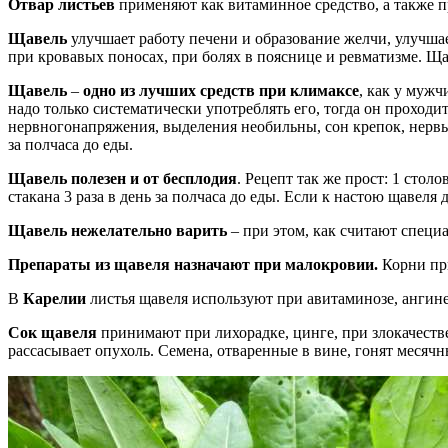
Отвар листьев
применяют как витаминное средство, а также п
Щавель
улучшает работу печени и образование желчи, улучшае
при кровавых поносах, при болях в пояснице и ревматизме. Ща
Щавель
–
одно из лучших средств при климаксе
, как у мужч
надо только систематически употреблять его, тогда он проходит
нервногонапряжения, выделения необильны, сон крепок, нервы в
за полчаса до еды.
Щавель полезен и от бесплодия
. Рецепт так же прост: 1 стол
стакана 3 раза в день за полчаса до еды. Если к настою щавеля
Щавель нежелательно варить
– при этом, как считают специа
Препараты из щавеля назначают при малокровии.
Корни пр
В
Карелии
листья щавеля используют при авитаминозе, ангине
Сок щавеля
принимают при лихорадке, цинге, при злокачеств
рассасывает опухоль. Семена, отваренные в вине, гонят месяч