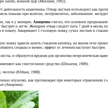
ри сыпях, кожном зуде (
Махлаюк, 1992).
т деятельность кишечника. Отвар листьев используют как проти
вель показан при колитах, энтероколитах, заболеваниях желудо
ин, так и у женщин.
Авиценна
считал, что основное предназначе
 быстрее и легче. Женщине отвар следует пить 7 дней в месяц пе
 покое). Заваривают 1 столовую ложку сухих листьев в стакане к
овую ложку щавеля залить стаканом кипятка, на малом огне проки
 добавить спорыш и мумие, эффект от лечения наступит быстрее.
листы, и образуется вредная для организма неорганическая щаве
именяют как глистогонное средство
(Шпиленя, 1989).
, чесотке
(Юдина, 1988).
енных опухолях, как противоядие при некоторых отравлениях («
ные
(Авиценна).