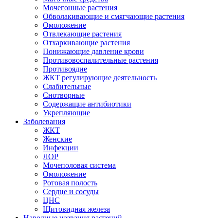
Мочегонные растения
Обволакивающие и смягчающие растения
Омоложение
Отвлекающие растения
Отхаркивающие растения
Понижающие давление крови
Противовоспалительные растения
Противоядие
ЖКТ регулирующие деятельность
Слабительные
Снотворные
Содержащие антибиотики
Укрепляющие
Заболевания
ЖКТ
Женские
Инфекции
ЛОР
Мочеполовая система
Омоложение
Ротовая полость
Сердце и сосуды
ЦНС
Щитовидная железа
Народные названия растений