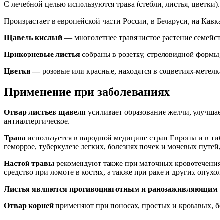
С лечебной целью используются трава (стебли, листья, цветки).
Произрастает в европейской части России, в Беларуси, на Кавк
Щавель кислый
— многолетнее травянистое растение семейс
Прикорневые листья
собраны в розетку, стреловидной формы
Цветки —
розовые или красные, находятся в соцветиях-метелк
Применение при заболеваниях
Отвар листьев щавеля
усиливает образование желчи, улучшае
антиаллергическое.
Трава
используется в народной медицине стран Европы и в тиб
геморрое, туберкулезе легких, болезнях почек и мочевых путе
Настой травы
рекомендуют также при маточных кровотечениях
средство при ломоте в костях, а также при раке и других опухол
Листья являются противоцинготным и ранозаживляющим 
Отвар корней
применяют при поносах, простых и кровавых, бо