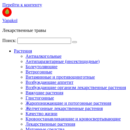
Перейти к контенту
Vapakol
Лекарственные травы
Поиск:
Растения
Антиалкогольные
Антипаразитарные (инсектицидные)
Болеутоляющие
Ветрогонные
Витаминные и противоцинготные
Возбуждающие аппетит
Возбуждающие организм лекарственные растения
Вяжущие растения
Глистогонные
Жаропонижающие и потогонные растения
Желчегонные лекарственные растения
Качество жизни
Кровоостанавливающие и кровосвертывающие
Лекарственные растения
Маточные средства