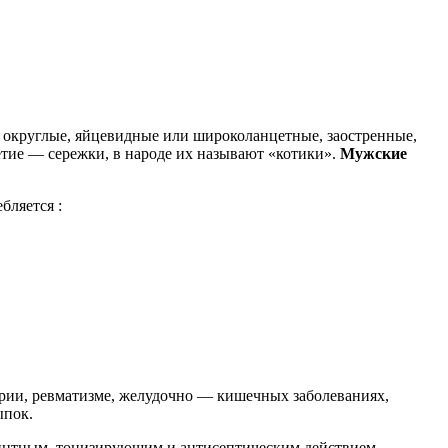
округлые, яйцевидные или широколанцетные, заостренные,
тие — сережки, в народе их называют «котики».
Мужские
бляется :
ярии, ревматизме, желудочно — кишечных заболеваниях,
ыпок.
нтным, тонизирующим и антисептическим действием.