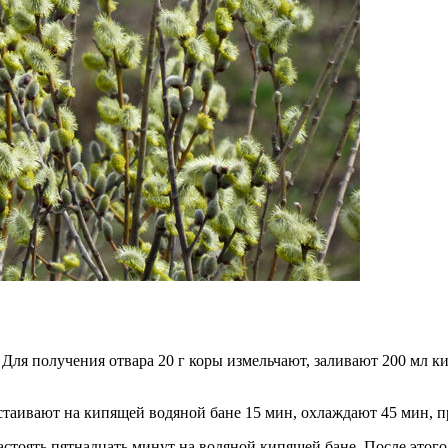
нь. Для получения отвара 20 г коры измельчают, заливают 200 мл 
стаивают на кипящей водяной бане 15 мин, охлаждают 45 мин, п
настоять пятнадцать минут на водяной кипящей бане. После этого