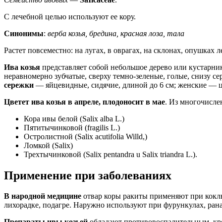
С лечебной целью используют ее кору.
Синонимы
:
верба козья, бредина, красная лоза, тала
Растет повсеместно: на лугах, в оврагах, на склонах, опушках л
Ива козья
представляет собой небольшое дерево или кустарник 
неравномерно зубчатые, сверху темно-зеленые, голые, снизу с
сережки
— яйцевидные, сидячие, длиной до 6 см; женские — ц
Цветет ива козья в апреле, плодоносит в мае
. Из многочисле
Кора ивы белой (Salix alba L.)
Пятитычинковой (fragilis L.)
Остролистной (Salix acutifolia Willd,)
Ломкой (Salix)
Трехтычинковой (Salix pentandra u Salix triandra L.).
Применение при заболеваниях
В народной медицине
отвар коры ракиты применяют при коклю
лихорадке, подагре. Наружно используют при фурункулах, рана
Препараты ивы козьей
обладают противовоспалительным, кр