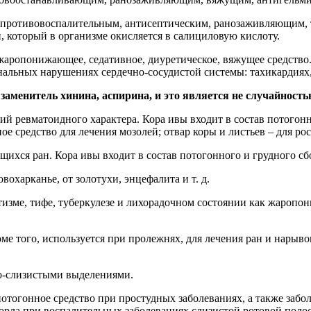
противовоспалительным, антисептическим, ранозаживляющим, 
, который в организме окисляется в салициловую кислоту.
 жаропонижающее, седативное, диуретическое, вяжущее средств
льных нарушениях сердечно-сосудистой системы: тахикардиях,
заменитель хинина, аспирина, и это является не случайност
ий ревматоидного характера. Кора ивы входит в состав потогон
ое средство для лечения мозолей; отвар коры и листьев – для рос
щихся ран. Кора ивы входит в состав потогонного и грудного сб
вохарканье, от золотухи, энцефалита и т. д.
изме, тифе, туберкулезе и лихорадочном состоянии как жаропо
оме того, используется при пролежнях, для лечения ран и нарыв
но-слизистыми выделениями.
огонное средство при простудных заболеваниях, а также заболе
горла при воспалительных заболеваниях слизистой ротовой поло