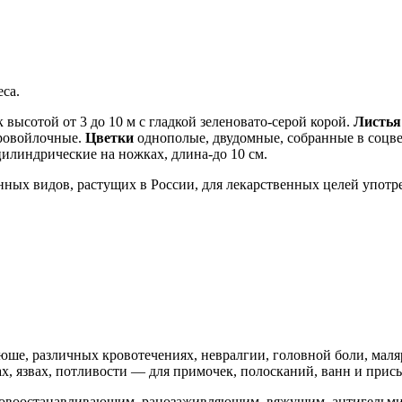
еса.
высотой от 3 до 10 м с гладкой зеленовато-серой корой.
Листья
еровойлочные.
Цветки
однополые, двудомные, собранные в соцве
илиндрические на ножках, длина-до 10 см.
нных видов, растущих в России, для лекарственных целей употре
ше, различных кровотечениях, невралгии, головной боли, мал
х, язвах, потливости — для примочек, полосканий, ванн и прис
овоостанавливающим, ранозаживляющим, вяжущим, антигельми