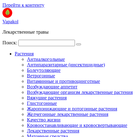
Перейти к контенту
Vapakol
Лекарственные травы
Поиск:
Растения
Антиалкогольные
Антипаразитарные (инсектицидные)
Болеутоляющие
Ветрогонные
Витаминные и противоцинготные
Возбуждающие аппетит
Возбуждающие организм лекарственные растения
Вяжущие растения
Глистогонные
Жаропонижающие и потогонные растения
Желчегонные лекарственные растения
Качество жизни
Кровоостанавливающие и кровосвертывающие
Лекарственные растения
Маточные средства