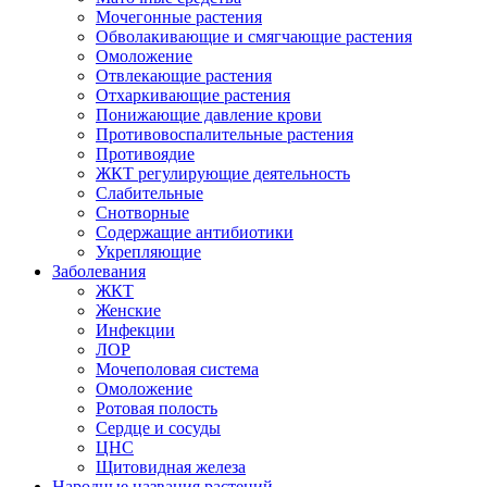
Мочегонные растения
Обволакивающие и смягчающие растения
Омоложение
Отвлекающие растения
Отхаркивающие растения
Понижающие давление крови
Противовоспалительные растения
Противоядие
ЖКТ регулирующие деятельность
Слабительные
Снотворные
Содержащие антибиотики
Укрепляющие
Заболевания
ЖКТ
Женские
Инфекции
ЛОР
Мочеполовая система
Омоложение
Ротовая полость
Сердце и сосуды
ЦНС
Щитовидная железа
Народные названия растений