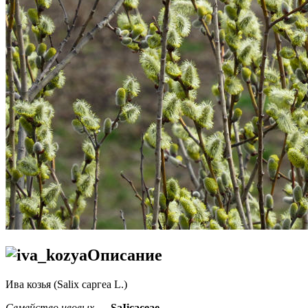
Описание
Ива козья (Salix саргеа L.)
Семейство ивовых
—
SaIicaceae
.