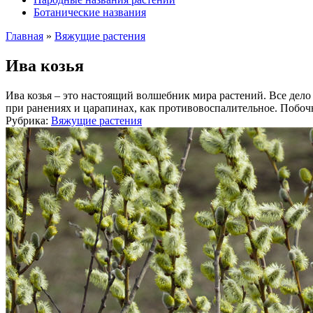
Ботанические названия
Главная
»
Вяжущие растения
Ива козья
Ива козья – это настоящий волшебник мира растений. Все дело 
при ранениях и царапинах, как противовоспалительное. Побоч
Рубрика:
Вяжущие растения