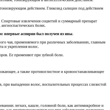
тонизирующим действием. Гликозид салицин под действием
о. Спиртовые извлечения соцветий и суммарный препарат
 ангиоспастических болях.
ью: впервые аспирин был получен из ивы
.
ного чая, применяемого при различных заболеваниях, главным
та и укрепления волос.
оров. Ее применяют при зубной боли.
нижающее, а также противоглистное и кровоостанавливающее
ов, при выпадении волос, воспалительных процессах слизистой
ваниях легких, кашле, головной боли, как антимикробное и
сти, как противовоспалительное при заболеваниях желудочно-