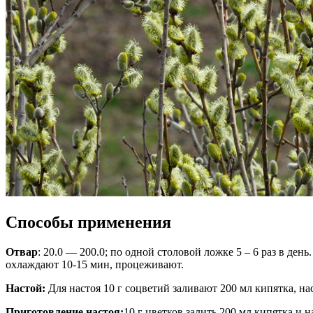
Способы применения
Отвар
: 20.0 — 200.0; по одной столовой ложке 5 – 6 раз в де
охлаждают 10-15 мин, процеживают.
Настой:
Для настоя 10 г соцветий заливают 200 мл кипятка, на
Приготовление настоя:
10 г цветков залить 200 мл кипятка и 