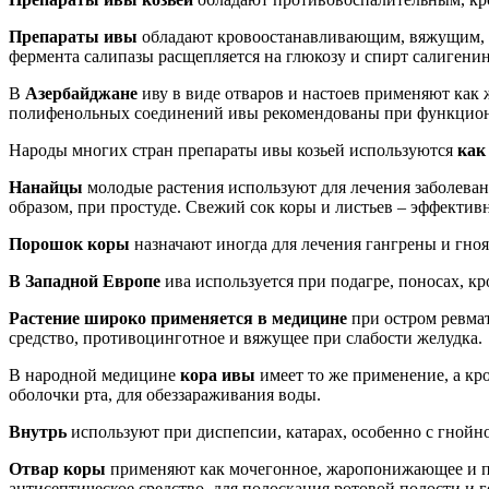
Препараты ивы
обладают кровоостанавливающим, вяжущим, 
фермента салипазы расщепляется на глюкозу и спирт салигенин
В
Азербайджане
иву в виде отваров и настоев применяют как
полифенольных соединений ивы рекомендованы при функциона
Народы многих стран препараты ивы козьей используются
как 
Нанайцы
молодые растения используют для лечения заболеван
образом, при простуде. Свежий сок коры и листьев – эффективн
Порошок коры
назначают иногда для лечения гангрены и гноя
В Западной Европе
ива используется при подагре, поносах, кро
Растение широко применяется в медицине
при остром ревмат
средство, противоцинготное и вяжущее при слабости желудка.
В народной медицине
кора ивы
имеет то же применение, а кр
оболочки рта, для обеззараживания воды.
Внутрь
используют при диспепсии, катарах, особенно с гной
Отвар коры
применяют как мочегонное, жаропонижающее и пот
антисептическое средство, для полоскания ротовой полости и 