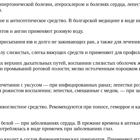
пертонической болезни, атеросклерозе и болезнях сердца, лепес
.
е и антисептическое средство. В болгарской медицине в виде и
тов и ангин применяют розовую воду.
присыпания язв и долго не заживающих ран, а также для лечения
слу слизистых, слегка вяжущих средств и применяют для профил
ах верхних дыхательных путей, воспаинин слизистых оболочек ж
й и промываний ротовой полости; мелко истолченным порошком 
сочетании с уксусом — при инфицированных ранах; лепестки роз
 рожистом воспалении; лепестки, смешанные с медом, — при заб
воглистное средство. Рекомендуются при поносе, геморрое и к
белой — при заболеваниях сердца. В прежние времена в аптеках
потреблялась в виде примочек при заболеваниях глаз.
но входит в состав фармацевтических препаратов. Применяют 