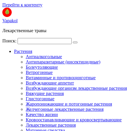
Перейти к контенту
Vapakol
Лекарственные травы
Поиск:
Растения
Антиалкогольные
Антипаразитарные (инсектицидные)
Болеутоляющие
Ветрогонные
Витаминные и противоцинготные
Возбуждающие аппетит
Возбуждающие организм лекарственные растения
Вяжущие растения
Глистогонные
Жаропонижающие и потогонные растения
Желчегонные лекарственные растения
Качество жизни
Кровоостанавливающие и кровосвертывающие
Лекарственные растения
Маточные средства