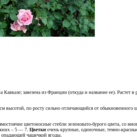
 Кавказе; завезена из Франции (откуда и название ее). Растет 
см высотой, по росту сильно отличающийся от обыкновенного 
рямостоячие цветоносные стебли зеленовато-бурого цвета, со м
ижних – 5 — 7.
Цветки
очень крупные, одиночные, темно-красные
с опадающей чашечкой ягоды.