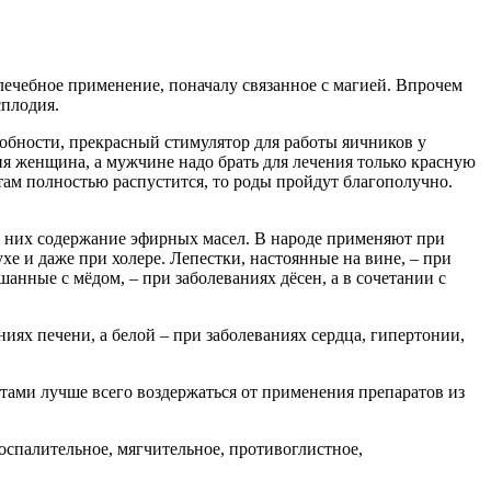
лечебное применение, поначалу связанное с магией. Впрочем
сплодия.
собности, прекрасный стимулятор для работы яичников у
ия женщина, а мужчине надо брать для лечения только красную
там полностью распустится, то роды пройдут благополучно.
 в них содержание эфирных масел. В народе применяют при
е и даже при холере. Лепестки, настоянные на вине, – при
анные с мёдом, – при заболеваниях дёсен, а в сочетании с
иях печени, а белой – при заболеваниях сердца, гипертонии,
ами лучше всего воздержаться от применения препаратов из
спалительное, мягчительное, противоглистное,