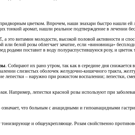
 придворным цветком. Впрочем, наши знахари быстро нашли ей 
щих тонкий аромат, нашли реальное подтверждение в лечении бе
Е
, а это витамин молодости, высокой половой активности и спо
й или белой розы облегчает зачатие, если «виновница» бесплод
ред родами поставит в воду полураспустившуюся розу, и цветок 
озы
. Собирают их рано утром, так как в середине дня снижается
палении слизистых оболочек желудочно-кишечного тракта, желтух
ие лепестки – наружно при рожистом воспалении; лепестки, смеш
елая
. Например, лепестки красной розы используют при заболеван
 означает, что больным с анацидными и гипоанацидными гастрит
 тонизирующе и общеукрепляюще. Розам свойственно противово