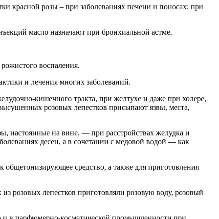
тки красной розы – при заболеваниях печени и поносах; при
нъекций масло назначают при бронхиальной астме.
 рожистого воспаления.
актики и лечения многих заболеваний.
елудочно-кишечного тракта, при желтухе и даже при холере,
высушенных розовых лепестков присыпают язвы, места,
ы, настоянные на вине, — при расстройствах желудка и
олеваниях десен, а в сочетании с медовой водой — как
ак общетонизирующее средство, а также для приготовления
 из розовых лепестков приготовляли розовую воду, розовый
его и в парфюмерно-косметической промышленности при