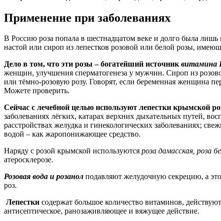
Применение при заболеваниях
В Россию роза попала в шестнадцатом веке и долго была лишь
настой или сироп из лепестков розовой или белой розы, имею
Дело в том, что эти розы – богатейший источник
витамина 
женщин, улучшения сперматогенеза у мужчин. Сироп из розово
или тёмно-розовую розу. Говорят, если беременная женщина пе
Можете проверить.
Сейчас с лечебной целью используют лепестки крымской р
заболеваниях лёгких, катарах верхних дыхательных путей, вос
расстройствах желудка и гинекологических заболеваниях; свеж
водой – как жаропонижающее средство.
Наряду с розой крымской используются
роза дамасская, роза б
атеросклерозе.
Розовая вода и розанол
подавляют желудочную секрецию, а это
роз.
Лепестки
содержат большое количество витаминов, действуют
антисептическое, ранозаживляющее и вяжущее действие.