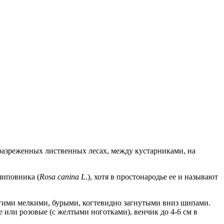
в разреженных лиственных лесах, между кустарниками, на
шиповника (
Rosa саninа L
.), хотя в простонародье ее и называют
ногими мелкими, бурыми, когтевидно загнутыми вниз шипами.
 или розовые (с желтыми ноготками), венчик до 4-6 см в