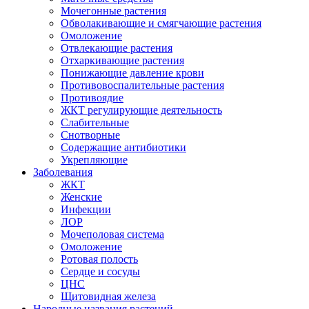
Мочегонные растения
Обволакивающие и смягчающие растения
Омоложение
Отвлекающие растения
Отхаркивающие растения
Понижающие давление крови
Противовоспалительные растения
Противоядие
ЖКТ регулирующие деятельность
Слабительные
Снотворные
Содержащие антибиотики
Укрепляющие
Заболевания
ЖКТ
Женские
Инфекции
ЛОР
Мочеполовая система
Омоложение
Ротовая полость
Сердце и сосуды
ЦНС
Щитовидная железа
Народные названия растений