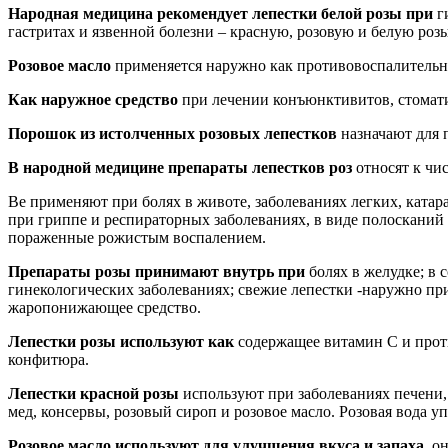
Народная медицина
рекомендует лепестки белой розы при
ги
гастритах и язвенной болезни – красную, розовую и белую розы
Розовое масло
применяется наружно как противовоспалительно
Как наружное средство
при лечении конъюнктивитов, стомати
Порошок из истолченных розовых лепестков
назначают для 
В народной медицине препараты лепестков роз
относят к чи
Be применяют при болях в животе, заболеваниях легких, катар
при гриппе и респираторных заболеваниях, в виде полоскани
пораженные рожистым воспалением.
Препараты розы принимают внутрь при
болях в желудке; в 
гинекологических заболеваниях; свежие лепестки -наружно при
жаропонижающее средство.
Лепестки розы используют как
содержащее витамин С и проти
конфитюра.
Лепестки красной розы
используют при заболеваниях печени, 
мед, консервы, розовый сироп и розовое масло. Розовая вода у
Розовое масло используют для улучшения вкуса и запаха
, о