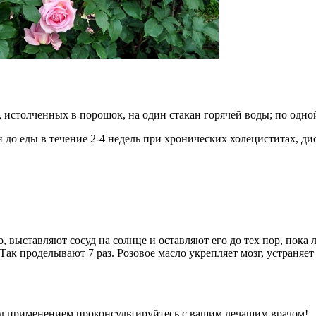
, истолченных в порошок, на один стакан горячей воды; по одной
ин до еды в течение 2-4 недель при хронических холециститах, 
 выставляют сосуд на солнце и оставляют его до тех пор, пока 
ак проделывают 7 раз. Розовое масло укрепляет мозг, устраняет 
 применением проконсультируйтесь с вашим лечащим врачом!