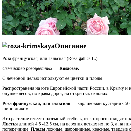
Описание
Роза французская, или гальская (Rosa gallica L.)
Семейство розоцветных
—
Rosaceae.
С лечебной целью используют ее цветки и плоды.
Распространена на юге Европейской части России, в Крыму и на
опушке лесов, по краям дорог, на открытых склонах.
Роза французская, или гальская
— карликовый кустарник 50 
шиповником.
Это растение имеет подземный стебель, от которого отходят п
Листья
длиной 4,5 -12,5 см, на верхних ветках их по 3, а на н
поперечнике.
Плоды
ложные, шаровидные, красные, твердые 