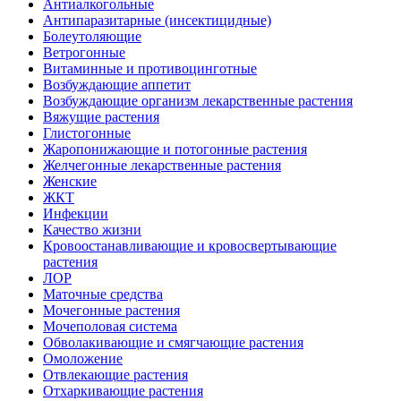
Антиалкогольные
Антипаразитарные (инсектицидные)
Болеутоляющие
Ветрогонные
Витаминные и противоцинготные
Возбуждающие аппетит
Возбуждающие организм лекарственные растения
Вяжущие растения
Глистогонные
Жаропонижающие и потогонные растения
Желчегонные лекарственные растения
Женские
ЖКТ
Инфекции
Качество жизни
Кровоостанавливающие и кровосвертывающие
растения
ЛОР
Маточные средства
Мочегонные растения
Мочеполовая система
Обволакивающие и смягчающие растения
Омоложение
Отвлекающие растения
Отхаркивающие растения