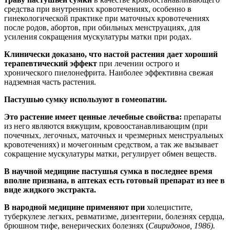
средства при внутренних кровотечениях, особенно в
гинекологической практике при маточных кровотечениях
после родов, абортов, при обильных менструациях, для
усиления сокращения мускулатуры матки при родах.
Клинически доказано, что настой растения дает хороший
терапевтический эффект
при лечении острого и
хронического пиелонефрита. Наиболее эффективна свежая
надземная часть растения.
Пастушью сумку используют в гомеопатии.
Это растение имеет ценные лечебные свойства:
препараты
из него являются вяжущим, кровоостанавливающим (при
почечных, легочных, маточных и чрезмерных менструальных
кровотечениях) и мочегонным средством, а так же вызывает
сокращение мускулатуры матки, регулирует обмен веществ.
В научной медицине пастушья сумка в последнее время
вполне признана, в аптеках есть готовый препарат из нее в
виде жидкого экстракта.
В народной медицине применяют при
холецистите,
туберкулезе легких, ревматизме, дизентерии, болезнях сердца,
брюшном тифе, венерических болезнях (
Свиридонов, 1986).