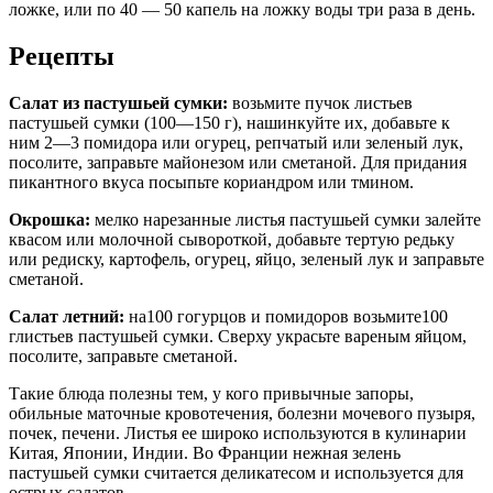
ложке, или по 40 — 50 капель на ложку воды три раза в день.
Рецепты
Салат из пастушьей сумки:
возьмите пучок листьев
пастушьей сумки (100—150 г), нашинкуйте их, добавьте к
ним 2—3 помидора или огурец, репчатый или зеленый лук,
посолите, заправьте майонезом или сметаной. Для придания
пикантного вкуса посыпьте кориандром или тмином.
Окрошка:
мелко нарезанные листья пастушьей сумки залейте
квасом или молочной сывороткой, добавьте тертую редьку
или редиску, картофель, огурец, яйцо, зеленый лук и заправьте
сметаной.
Салат летний:
на100 гогурцов и помидоров возьмите100
глистьев пастушьей сумки. Сверху украсьте вареным яйцом,
посолите, заправьте сметаной.
Такие блюда полезны тем, у кого привычные запоры,
обильные маточные кровотечения, болезни мочевого пузыря,
почек, печени. Листья ее широко используются в кулинарии
Китая, Японии, Индии. Во Франции нежная зелень
пастушьей сумки считается деликатесом и используется для
острых салатов.