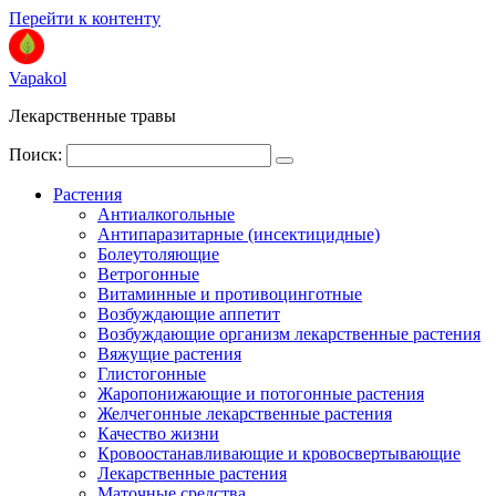
Перейти к контенту
Vapakol
Лекарственные травы
Поиск:
Растения
Антиалкогольные
Антипаразитарные (инсектицидные)
Болеутоляющие
Ветрогонные
Витаминные и противоцинготные
Возбуждающие аппетит
Возбуждающие организм лекарственные растения
Вяжущие растения
Глистогонные
Жаропонижающие и потогонные растения
Желчегонные лекарственные растения
Качество жизни
Кровоостанавливающие и кровосвертывающие
Лекарственные растения
Маточные средства