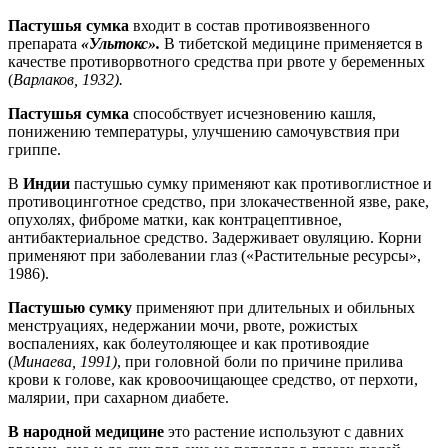
Пастушья сумка
входит в состав противоязвенного
препарата
«Ультокс».
В тибетской медицине применяется в
качестве противорвотного средства при рвоте у беременных
(
Варлаков, 1932).
Пастушья сумка
способствует исчезновению кашля,
понижению температуры, улучшению самочувствия при
гриппе.
В
Индии
пастушью сумку применяют как противоглистное и
противоцинготное средство, при злокачественной язве, раке,
опухолях, фиброме матки, как контрацептивное,
антибактериальное средство. Задерживает овуляцию. Корни
применяют при заболевании глаз («Растительные ресурсы»,
1986).
Пастушью сумку
применяют при длительных и обильных
менструациях, недержании мочи, рвоте, рожистых
воспалениях, как болеутоляющее и как противоядие
(
Минаева, 1991)
, при головной боли по причине прилива
крови к голове, как кровоочищающее средство, от перхоти,
малярии, при сахарном диабете.
В народной медицине
это растение используют с давних