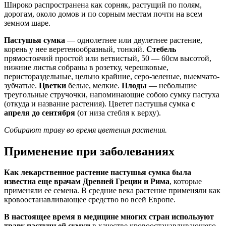
Широко распространена как сорняк, растущий по полям,
дорогам, около домов и по сорным местам почти на всем
земном шаре.
Пастушья сумка
— однолетнее или двулетнее растение,
корень у нее веретенообразный, тонкий.
Стебель
прямостоячий простой или ветвистый, 50 — 60см высотой,
нижние листья собраны в розетку, черешковые,
перистораздельные, цельно крайние, серо-зеленые, выемчато-
зубчатые.
Цветки
белые, мелкие.
Плоды
— небольшие
треугольные стручочки, напоминающие собою сумку пастуха
(откуда и название растения). Цветет пастушья сумка
с
апреля до сентября
(от низа стебля к верху).
Собирают траву во время цветения растения.
Применение при заболеваниях
Как лекарственное растение пастушья сумка была
известна еще врачам Древней Греции и Рима
, которые
применяли ее семена. В средние века растение применяли как
кровоостанавливающее средство во всей Европе.
В настоящее время в медицине многих стран используют
траву пастушьей сумки
в качестве кровоостанавливающего