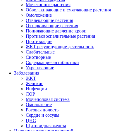
Мочегонные растения
Обволакивающие и смягчающие растения
Омоложение
Отвлекающие растения
Отхаркивающие растения
Понижающие давление крови
Противовоспалительные растения
Противоядие
ЖКТ регулирующие деятельность
Слабительные
Снотворные
Содержащие антибиотики
Укрепляющие
Заболевания
ЖКТ
Женские
Инфекции
ЛОР
Мочеполовая система
Омоложение
Ротовая полость
Сердце и сосуды
ЦНС
Щитовидная железа
Народные названия растений