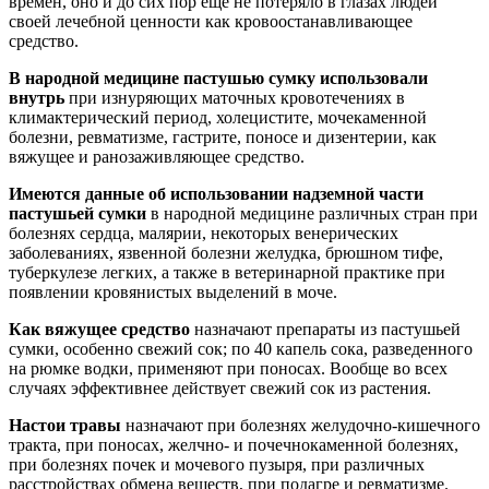
времен, оно и до сих пор еще не потеряло в глазах людей
своей лечебной ценности как кровоостанавливающее
средство.
В народной медицине пастушью сумку использовали
внутрь
при изнуряющих маточных кровотечениях в
климактерический период, холецистите, мочекаменной
болезни, ревматизме, гастрите, поносе и дизентерии, как
вяжущее и ранозаживляющее средство.
Имеются данные об использовании надземной части
пастушьей сумки
в народной медицине различных стран при
болезнях сердца, малярии, некоторых венерических
заболеваниях, язвенной болезни желудка, брюшном тифе,
туберкулезе легких, а также в ветеринарной практике при
появлении кровянистых выделений в моче.
Как вяжущее средство
назначают препараты из пастушьей
сумки, особенно свежий сок; по 40 капель сока, разведенного
на рюмке водки, применяют при поносах. Вообще во всех
случаях эффективнее действует свежий сок из растения.
Настои травы
назначают при болезнях желудочно-кишечного
тракта, при поносах, желчно- и почечнокаменной болезнях,
при болезнях почек и мочевого пузыря, при различных
расстройствах обмена веществ, при подагре и ревматизме.