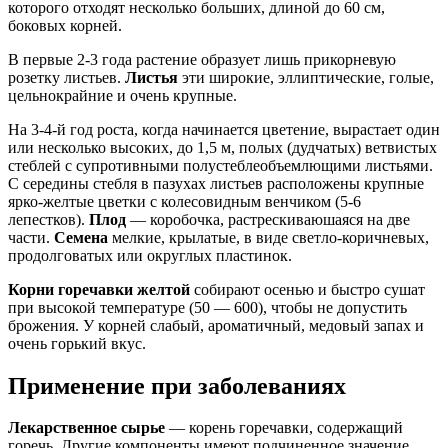
которого отходят несколько больших, длиной до 60 см,
боковых корней.
В первые 2-3 года растение образует лишь прикорневую
розетку листьев.
Листья
эти широкие, эллиптические, голые,
цельнокрайние и очень крупные.
На 3-4-й год роста, когда начинается цветение, вырастает один
или несколько высоких, до 1,5 м, полых (дудчатых) ветвистых
стеблей с супротивными полустеблеобъемлющими листьями.
С середины стебля в пазухах листьев расположены крупные
ярко-желтые цветки с колесовидным венчиком (5-6
лепестков).
Плод
— коробочка, растрескиваюшаяся на две
части.
Семена
мелкие, крылатые, в виде светло-коричневых,
продолговатых или округлых пластинок.
Корни горечавки желтой
собирают осенью и быстро сушат
при высокой температуре (50 — 600), чтобы не допустить
брожения. У корней слабый, ароматичный, медовый запах и
очень горький вкус.
Применение при заболеваниях
Лекарственное сырье
— корень горечавки, содержащий
горечь. Другие компоненты имеют подчиненное значение.