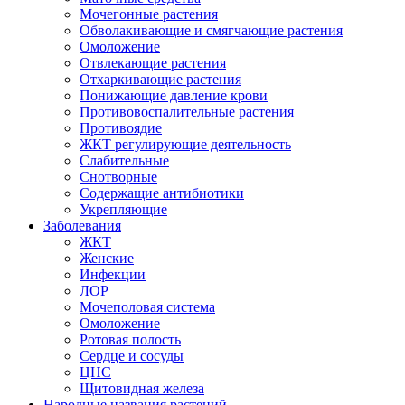
Мочегонные растения
Обволакивающие и смягчающие растения
Омоложение
Отвлекающие растения
Отхаркивающие растения
Понижающие давление крови
Противовоспалительные растения
Противоядие
ЖКТ регулирующие деятельность
Слабительные
Снотворные
Содержащие антибиотики
Укрепляющие
Заболевания
ЖКТ
Женские
Инфекции
ЛОР
Мочеполовая система
Омоложение
Ротовая полость
Сердце и сосуды
ЦНС
Щитовидная железа
Народные названия растений