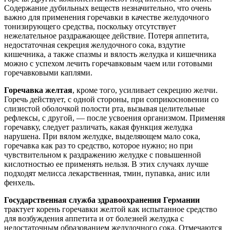
Содержание дубильных веществ незначительно, что очень
важно для применения горечавки в качестве желудочного
тонизирующего средства, поскольку отсутствует
нежелательное раздражающее действие. Потеря аппетита,
недостаточная секреция желудочного сока, вздутие
кишечника, а также спазмы и вялость желудка и кишечника
можно с успехом лечить горечавковым чаем или готовыми
горечавковыми каплями.
Горечавка желтая
, кроме того, усиливает секрецию желчи.
Горечь действует, с одной стороны, при соприкосновении со
слизистой оболочкой полости рта, вызывая целительные
рефлексы, с другой, — после усвоения организмом. Применяя
горечавку, следует различать, какая функция желудка
нарушена. При вялом желудке, выделяющем мало сока,
горечавка как раз то средство, которое нужно; но при
чувствительном к раздражению желудке с повышенной
кислотностью ее применять нельзя. В этих случаях лучше
подходят мелисса лекарственная, тмин, пупавка, анис или
фенхель.
Государственная служба здравоохранения Германии
трактует корень горечавки желтой как испытанное средство
для возбуждения аппетита и от болезней желудка с
недостаточным образованием желудочного сока. Отмечаются