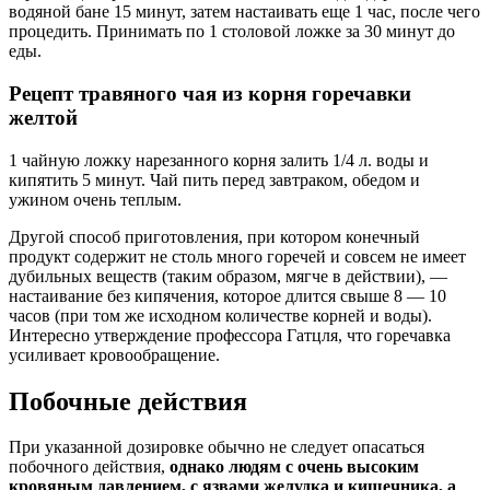
водяной бане 15 минут, затем настаивать еще 1 час, после чего
процедить. Принимать по 1 столовой ложке за 30 минут до
еды.
Рецепт травяного чая из корня горечавки
желтой
1 чайную ложку нарезанного корня залить 1/4 л. воды и
кипятить 5 минут. Чай пить перед завтраком, обедом и
ужином очень теплым.
Другой способ приготовления, при котором конечный
продукт содержит не столь много горечей и совсем не имеет
дубильных веществ (таким образом, мягче в действии), —
настаивание без кипячения, которое длится свыше 8 — 10
часов (при том же исходном количестве корней и воды).
Интересно утверждение профессора Гатцля, что горечавка
усиливает кровообращение.
Побочные действия
При указанной дозировке обычно не следует опасаться
побочного действия,
однако людям с очень высоким
кровяным давлением, с язвами желудка и кишечника, а