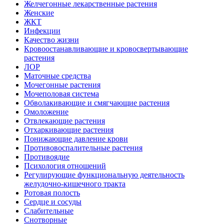
Желчегонные лекарственные растения
Женские
ЖКТ
Инфекции
Качество жизни
Кровоостанавливающие и кровосвертывающие
растения
ЛОР
Маточные средства
Мочегонные растения
Мочеполовая система
Обволакивающие и смягчающие растения
Омоложение
Отвлекающие растения
Отхаркивающие растения
Понижающие давление крови
Противовоспалительные растения
Противоядие
Психология отношений
Регулирующие функциональную деятельность
желудочно-кишечного тракта
Ротовая полость
Сердце и сосуды
Слабительные
Снотворные