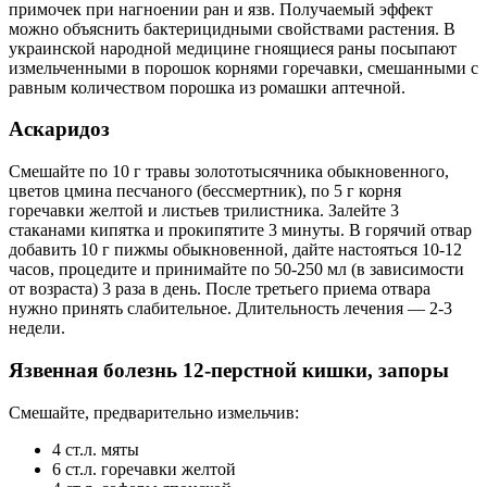
примочек при нагноении ран и язв. Получаемый эффект
можно объяснить бактерицидными свойствами растения. В
украинской народной медицине гноящиеся раны посыпают
измельченными в порошок корнями горечавки, смешанными с
равным количеством порошка из ромашки аптечной.
Аскаридоз
Смешайте по 10 г травы золототысячника обыкновенного,
цветов цмина песчаного (бессмертник), по 5 г корня
горечавки желтой и листьев трилистника. Залейте 3
стаканами кипятка и прокипятите 3 минуты. В горячий отвар
добавить 10 г пижмы обыкновенной, дайте настояться 10-12
часов, процедите и принимайте по 50-250 мл (в зависимости
от возраста) 3 раза в день. После третьего приема отвара
нужно принять слабительное. Длительность лечения — 2-3
недели.
Язвенная болезнь 12-перстной кишки, запоры
Смешайте, предварительно измельчив:
4 ст.л. мяты
6 ст.л. горечавки желтой