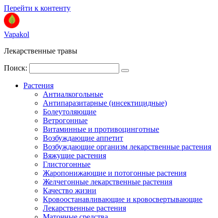
Перейти к контенту
Vapakol
Лекарственные травы
Поиск:
Растения
Антиалкогольные
Антипаразитарные (инсектицидные)
Болеутоляющие
Ветрогонные
Витаминные и противоцинготные
Возбуждающие аппетит
Возбуждающие организм лекарственные растения
Вяжущие растения
Глистогонные
Жаропонижающие и потогонные растения
Желчегонные лекарственные растения
Качество жизни
Кровоостанавливающие и кровосвертывающие
Лекарственные растения
Маточные средства