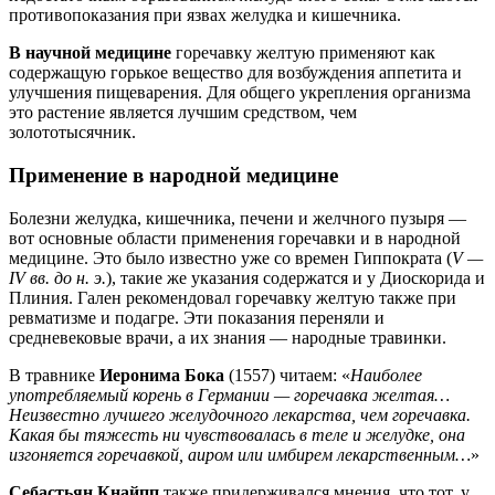
противопоказания при язвах желудка и кишечника.
В научной медицине
горечавку желтую применяют как
содержащую горькое вещество для возбуждения аппетита и
улучшения пищеварения. Для общего укрепления организма
это растение является лучшим средством, чем
золототысячник.
Применение в народной медицине
Болезни желудка, кишечника, печени и желчного пузыря —
вот основные области применения горечавки и в народной
медицине. Это было известно уже со времен Гиппократа (
V —
IV вв. до н. э.
), такие же указания содержатся и у Диоскорида и
Плиния. Гален рекомендовал горечавку желтую также при
ревматизме и подагре. Эти показания переняли и
средневековые врачи, а их знания — народные травинки.
В травнике
Иеронима Бока
(1557) читаем: «
Наиболее
употребляемый корень в Германии — горечавка желтая…
Неизвестно лучшего желудочного лекарства, чем горечавка.
Какая бы тяжесть ни чувствовалась в теле и желудке, она
изгоняется горечавкой, аиром или имбирем лекарственным…
»
Себастьян Кнайпп
также придерживался мнения, что тот, у