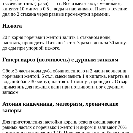
тысячелистник (трава) — 5 г. Все измельчают, смешивают,
кипятят 10 минут в 0,5 л воды и настаивают. Пьют в течение
дня по 2 стакана через равные промежутки времени.
Изжога
20 г корня горечавки желтой залить 1 стаканом воды,
настоять, процедить. Пить по 1 ст.л. 3 раза в день за 30 минут
до еды при упорной изжоге.
Гипергидроз (потливость) с дурным запахом
Сбор: 3 части коры дуба обыкновенного и 2 части корневищ
горечавки желтой. 5 ст.л. смеси залить 1 л кипятка, нагреть на
водяной бане 30 минут, настоять 15 минут, процедить. Отвар
применять для ножных ванн при потливости ног с дурным
запахом.
Атония кишечника, метеоризм, хронические
запоры
Для приготовления настойки корень ревеня смешивают в
равных частях с горечавкой желтой и аиром и заливают 70%
спиртом в соотношении 1:10. Полученную красно-бурого или