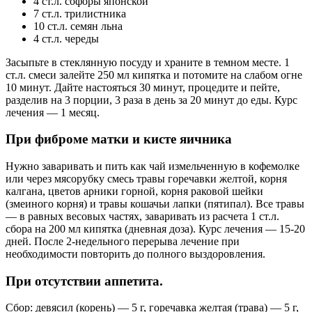
4 ст.л. софоры японской
7 ст.л. трилистника
10 ст.л. семян льна
4 ст.л. череды
Засыпьте в стеклянную посуду и храните в темном месте. 1
ст.л. смеси залейте 250 мл кипятка и потомите на слабом огне
10 минут. Дайте настояться 30 минут, процедите и пейте,
разделив на 3 порции, 3 раза в день за 20 минут до еды. Курс
лечения — 1 месяц.
При фиброме матки и кисте яичника
Нужно заваривать и пить как чай измельченную в кофемолке
или через мясорубку смесь травы горечавки желтой, корня
калгана, цветов арники горной, корня раковой шейки
(змеиного корня) и травы кошачьи лапки (пятипал). Все травы
— в равных весовых частях, заваривать из расчета 1 ст.л.
сбора на 200 мл кипятка (дневная доза). Курс лечения — 15-20
дней. После 2-недельного перерыва лечение при
необходимости повторить до полного выздоровления.
При отсутствии аппетита.
Сбор: девясил (корень) — 5 г, горечавка желтая (трава) — 5 г,