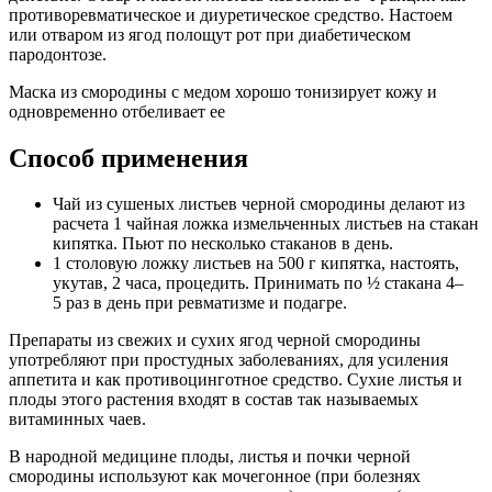
противоревматическое и диуретическое средство. Настоем
или отваром из ягод полощут рот при диабетическом
пародонтозе.
Маска из смородины с медом хорошо тонизирует кожу и
одновременно отбеливает ее
Способ применения
Чай из сушеных листьев черной смородины делают из
расчета 1 чайная ложка измельченных листьев на стакан
кипятка. Пьют по несколько стаканов в день.
1 столовую ложку листьев на 500 г кипятка, настоять,
укутав, 2 часа, процедить. Принимать по ½ стакана 4–
5 раз в день при ревматизме и подагре.
Препараты из свежих и сухих ягод черной смородины
употребляют при простудных заболеваниях, для усиления
аппетита и как противоцинготное средство. Сухие листья и
плоды этого растения входят в состав так называемых
витаминных чаев.
В народной медицине плоды, листья и почки черной
смородины используют как мочегонное (при болезнях