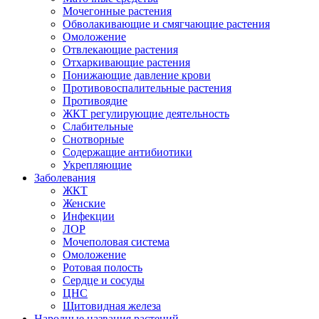
Мочегонные растения
Обволакивающие и смягчающие растения
Омоложение
Отвлекающие растения
Отхаркивающие растения
Понижающие давление крови
Противовоспалительные растения
Противоядие
ЖКТ регулирующие деятельность
Слабительные
Снотворные
Содержащие антибиотики
Укрепляющие
Заболевания
ЖКТ
Женские
Инфекции
ЛОР
Мочеполовая система
Омоложение
Ротовая полость
Сердце и сосуды
ЦНС
Щитовидная железа
Народные названия растений