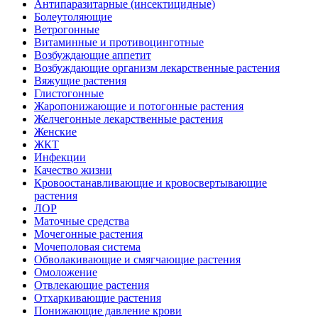
Антипаразитарные (инсектицидные)
Болеутоляющие
Ветрогонные
Витаминные и противоцинготные
Возбуждающие аппетит
Возбуждающие организм лекарственные растения
Вяжущие растения
Глистогонные
Жаропонижающие и потогонные растения
Желчегонные лекарственные растения
Женские
ЖКТ
Инфекции
Качество жизни
Кровоостанавливающие и кровосвертывающие
растения
ЛОР
Маточные средства
Мочегонные растения
Мочеполовая система
Обволакивающие и смягчающие растения
Омоложение
Отвлекающие растения
Отхаркивающие растения
Понижающие давление крови