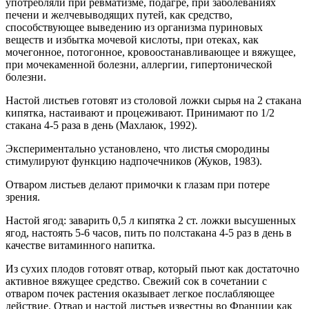
употребляли при ревматизме, подагре, при заболеваниях
печени и желчевыводящих путей, как средство,
способствующее выведению из организма пуриновых
веществ и избытка мочевой кислоты, при отеках, как
мочегонное, потогонное, кровоостанавливающее и вяжущее,
при мочекаменной болезни, аллергии, гипертонической
болезни.
Настой листьев готовят из столовой ложки сырья на 2 стакана
кипятка, настаивают и процеживают. Принимают по 1/2
стакана 4-5 раза в день (Махлаюк, 1992).
Экспериментально установлено, что листья смородины
стимулируют функцию надпочечников (Жуков, 1983).
Отваром листьев делают примочки к глазам при потере
зрения.
Настой ягод: заварить 0,5 л кипятка 2 ст. ложки высушенных
ягод, настоять 5-6 часов, пить по полстакана 4-5 раз в день в
качестве витаминного напитка.
Из сухих плодов готовят отвар, который пьют как достаточно
активное вяжущее средство. Свежий сок в сочетании с
отваром почек растения оказывает легкое послабляющее
действие. Отвар и настой листьев известны во Франции как