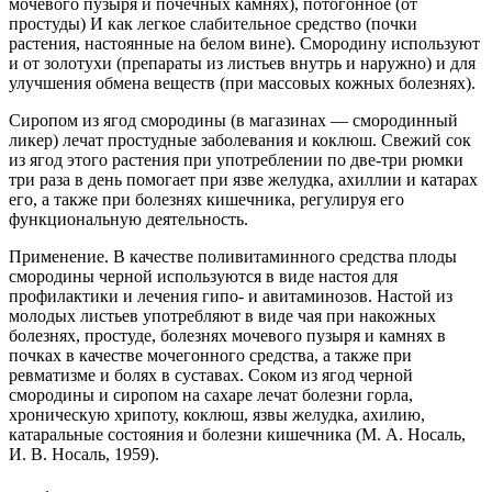
мочевого пузыря и почечных камнях), потогонное (от
простуды) И как легкое слабительное средство (почки
растения, настоянные на белом вине). Смородину используют
и от золотухи (препараты из листьев внутрь и наружно) и для
улучшения обмена веществ (при массовых кожных болезнях).
Сиропом из ягод смородины (в магазинах — смородинный
ликер) лечат простудные заболевания и коклюш. Свежий сок
из ягод этого растения при употреблении по две-три рюмки
три раза в день помогает при язве желудка, ахиллии и катарах
его, а также при болезнях кишечника, регулируя его
функциональную деятельность.
Применение. В качестве поливитаминного средства плоды
смородины черной используются в виде настоя для
профилактики и лечения гипо- и авитаминозов. Настой из
молодых листьев употребляют в виде чая при накожных
болезнях, простуде, болезнях мочевого пузыря и камнях в
почках в качестве мочегонного средства, а также при
ревматизме и болях в суставах. Соком из ягод черной
смородины и сиропом на сахаре лечат болезни горла,
хроническую хрипоту, коклюш, язвы желудка, ахилию,
катаральные состояния и болезни кишечника (М. А. Носаль,
И. В. Носаль, 1959).