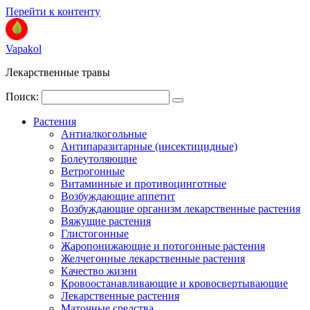
Перейти к контенту
Vapakol
Лекарственные травы
Поиск:
Растения
Антиалкогольные
Антипаразитарные (инсектицидные)
Болеутоляющие
Ветрогонные
Витаминные и противоцинготные
Возбуждающие аппетит
Возбуждающие организм лекарственные растения
Вяжущие растения
Глистогонные
Жаропонижающие и потогонные растения
Желчегонные лекарственные растения
Качество жизни
Кровоостанавливающие и кровосвертывающие
Лекарственные растения
Маточные средства