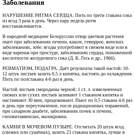
Заболевания
НАРУШЕНИЕ РИТМА СЕРДЦА. Пить по трети стакана сока
из ягод 3 раза в день. Через пару недель ритм
восстанавливается.
В народной медицине Белоруссии отвар цветков растения
пьют при заболеваниях печени, кашле, геморрое, женских
заболеваниях, зобе; ягоды употребляют в свежем виде или в
виде варенья при простуде, заболеваниях сердца, пониженной
кислотности желудочного сока (Д. К. Гесь и др., 1966).
РЕВМАТИЗМ, ПОДАГРА. Даёт результаты такой настой: 10-
12 штук листьев залить 0,5 л кипятка, настоять до охлаждения.
Пить по полстакана 4-6 раз в день.
Настой листьев смородины черной: 1 ст. л. измельченных
свежих или сухих листьев заливают 1 стаканом кипятка и
настаивают 30 мин, процеживают. Пьют по 0,5 стакана 4-6 раз
в день при переутомлении, после радиационных поражений,
при сахарном диабете, заболеваниях почек и печени,
гиповитаминозах, малокровии.
КАМНИ В МОЧЕВОМ ПУЗЫРЕ. Отсчитать 20 штук ягод
(свежих или сушёных), залить 23 стакана кипятка, лучше в