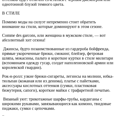
однотонной блузой темного цвета.
В СТИЛЕ
Помимо моды на силуэт непременно стоит обратить
внимание на стили, которые доминируют в этом сезоне.
Соmme des garcons, или женщина в мужском стиле, — вот
абсолютный хит сезона!
Джинсы, будто позаимствованные из гардероба бойфренда,
прямые укороченные брюки, смокинг, блейзер, фетровая
шляпа, мокасины, пальто и короткие куртки в стиле милитари
(вспоминаем одежду гусар, солдат наполеоновской армии или
королевской гвардии).
Рок-н-ролл: узкие брюки-сигареты, легинсы на молнии, юбка-
тюльпан (кожаная или из денима), платье с пайетками,
аксессуары кислотных оттенков (сумки, пластиковая
бижутерия, сапоги), короткие майки с трафаретной печатью.
Вязаный уют: трикотажные шарфы-трубы, кардиганы с
широкими рукавами, завязывающиеся как кимоно, твидовые
пиджаки, сумки с цепочками.