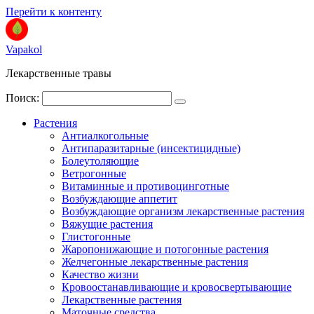
Перейти к контенту
Vapakol
Лекарственные травы
Поиск:
Растения
Антиалкогольные
Антипаразитарные (инсектицидные)
Болеутоляющие
Ветрогонные
Витаминные и противоцинготные
Возбуждающие аппетит
Возбуждающие организм лекарственные растения
Вяжущие растения
Глистогонные
Жаропонижающие и потогонные растения
Желчегонные лекарственные растения
Качество жизни
Кровоостанавливающие и кровосвертывающие
Лекарственные растения
Маточные средства