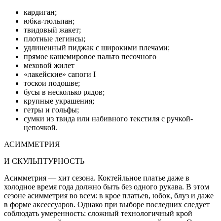
кардиган;
юбка-тюльпан;
твидовый жакет;
плотные легинсы;
удлиненный пиджак с широкими плечами;
прямое кашемировое пальто песочного
меховой жилет
«лакейские» сапоги I
тоскои подошве;
бусы в несколько рядов;
крупные украшения;
гетры и гольфы;
сумки из твида или набивного текстиля с ручкой-
цепочкой.
АСИММЕТРИЯ
И СКУЛЬПТУРНОСТЬ
Асимметрия — хит сезона. Коктейльное платье даже в
холодное время года должно быть без одного рукава. В этом
сезоне асимметрия во всем: в крое платьев, юбок, блуз и даже
в форме аксессуаров. Однако при выборе последних следует
соблюдать умеренность: сложный технологичный крой