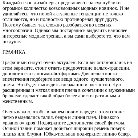
Каждый сезон дизайнеры представляют на суд публики
огромное количество всевозможных модных новинок. И не
удивляйтесь, что порой актуальные тенденции не только
отличаются, но и полностью противоречат друг другу.
Поэтому бывает так сложно разобраться во всем их
многообразии. Однако мы постарались выделить наиболее
интересные модные тренды, а вы сами выберете то, что вам
по душе.
ГРАФИКА
Графичный силуэт очень актуален. Если вы остановились на
этом варианте, стоит отдать предпочтение пальто-трапеции,
дополнив его сапогами-ботфортами. Для целостности
впечатления подберите все вещи одного, лучше темного,
цвета. Это будет выглядеть сдержанно и элегантно. Чуть
расширенная и мягкая линия плеча в сочетании с зауженными
брюками сделает такой образ более аристократичным и
женственным.
Очень важно, чтобы в вашем новом наряде в этом сезоне
четко выделялись талия, бедра и линия плеч. Никакого
«рваного» кроя! Подчеркните достоинства своей фигуры.
Осиной талии поможет добиться широкий ремень поверх
платья или блузки. Юбка-тюльпан подчеркнет линию бедер.