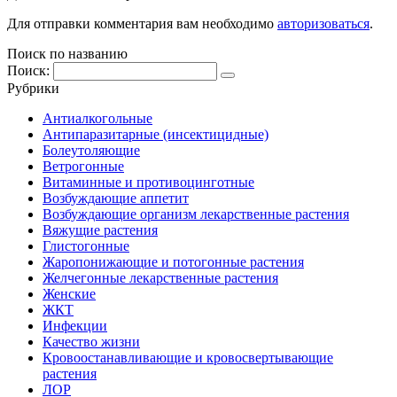
Для отправки комментария вам необходимо
авторизоваться
.
Поиск по названию
Поиск:
Рубрики
Антиалкогольные
Антипаразитарные (инсектицидные)
Болеутоляющие
Ветрогонные
Витаминные и противоцинготные
Возбуждающие аппетит
Возбуждающие организм лекарственные растения
Вяжущие растения
Глистогонные
Жаропонижающие и потогонные растения
Желчегонные лекарственные растения
Женские
ЖКТ
Инфекции
Качество жизни
Кровоостанавливающие и кровосвертывающие
растения
ЛОР