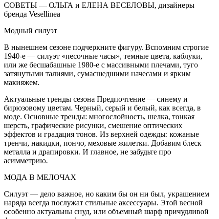
СОВЕТЫ — ОЛЬГА и ЕЛЕНА ВЕСЕЛОВЫ, дизайнеры
бренда Vesellinea
Модный силуэт
В нынешнем сезоне подчеркните фигуру. Вспомним строгие
1940-е — силуэт «песочные часы», темные цвета, каблуки,
или же бесшабашные 1980-е с массивными плечами, туго
затянутыми талиями, сумасшедшими начесами и ярким
макияжем.
Актуальные тренды сезона Предпочтение — синему и
бирюзовому цветам. Черный, серый и белый, как всегда, в
моде. Основные тренды: многослойность, шелка, тонкая
шерсть, графические рисунки, смешение оптических
эффектов и градация тонов. Из верхней одежды: кожаные
тренчи, накидки, пончо, меховые жилетки. Добавим блеск
металла и драпировки. И главное, не забудьте про
асимметрию.
МОДА В МЕЛОЧАХ
Силуэт — дело важное, но каким бы он ни был, украшением
наряда всегда послужат стильные аксессуары. Этой весной
особенно актуальны снуд, или объемный шарф причудливой