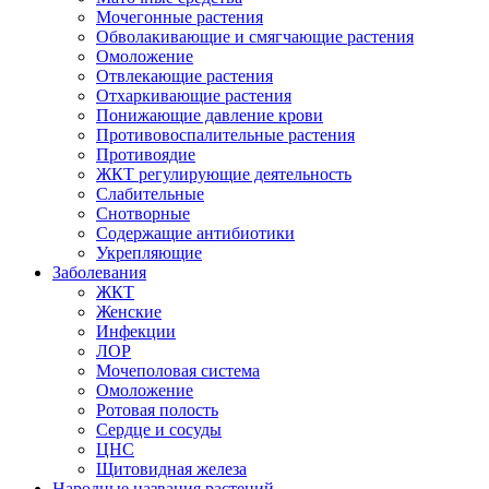
Мочегонные растения
Обволакивающие и смягчающие растения
Омоложение
Отвлекающие растения
Отхаркивающие растения
Понижающие давление крови
Противовоспалительные растения
Противоядие
ЖКТ регулирующие деятельность
Слабительные
Снотворные
Содержащие антибиотики
Укрепляющие
Заболевания
ЖКТ
Женские
Инфекции
ЛОР
Мочеполовая система
Омоложение
Ротовая полость
Сердце и сосуды
ЦНС
Щитовидная железа
Народные названия растений