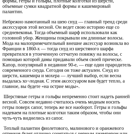
формы, гетры и гольфы, плотные колготки из шерсти,
объемные сумки квадратной формы и кашемировый
палантин.
Небрежно намотанный на шею снуд — главный тренд среди
аксессуаров этой весной. Он ведет свою историю еще со
средневековья. Тогда объемный шарф использовали как
головной убор. Женщины покрывали им длинные волосы.
Мода на малопримечательный внешне аксессуар возникла во
Франции в 1860-х — тогда снуд из шерстяного шарфа
превратился в утонченную сетчатую повязку на волосы, с
помощью которой дамы придавали объем своей прическе.
Капор, популярный в недавние 90-е, — еще один прародитель
современного снуда. Сегодня он тоже актуален. Снуд из
шерсти, кашемира и мохера — лучший выбор, если весна
выдалась хо¬лодная. С этим аксессуаром вам будет тепло, а
главное, вы будете «на острие моды».
Шерстяные гетры и гольфы непременно стоит надеть ранней
весной. Совсем недавно считалось очень модным носить
гетры поверх сапог, теперь же все наоборот. Гетры и гольфы
надеваем на плотные колготки таким образом, чтобы они
чуть-чуть виднелись из сапог.
Теплый палантин фиолетового, малинового и оранжевого
оттенков будет отлично сочетаться с черным джемпером или