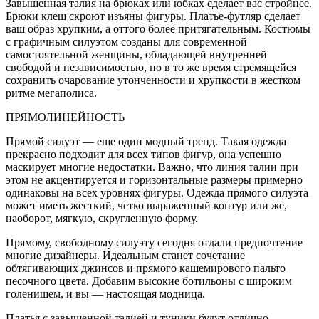
Завышенная талия на брюках или юбках сделает вас стройнее.
Брюки клеш скроют изъяны фигуры. Платье-футляр сделает
ваш образ хрупким, а оттого более притягательным. Костюмы
с графичным силуэтом созданы для современной
самостоятельной женщины, обладающей внутренней
свободой и независимостью, но в то же время стремящейся
сохранить очарование утонченности и хрупкости в жестком
ритме мегаполиса.
ПРЯМОЛИНЕЙНОСТЬ
Прямой силуэт — еще один модный тренд. Такая одежда
прекрасно подходит для всех типов фигур, она успешно
маскирует многие недостатки. Важно, что линия талии при
этом не акцентируется и горизонтальные размеры примерно
одинаковы на всех уровнях фигуры. Одежда прямого силуэта
может иметь жесткий, четко выраженный контур или же,
наоборот, мягкую, скругленную форму.
Прямому, свободному силуэту сегодня отдали предпочтение
многие дизайнеры. Идеальным станет сочетание
обтягивающих джинсов и прямого кашемирового пальто
песочного цвета. Добавим высокие ботильоны с широким
голенищем, и вы — настоящая модница.
Платья с завышенной талией и туники будут отлично