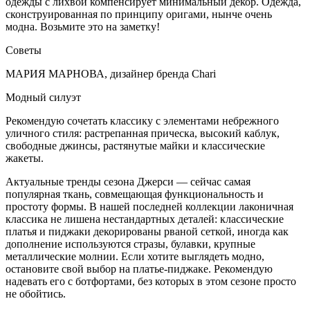
одежды с лихвой компенсирует минимальный декор. Одежда,
сконструированная по принципу оригами, нынче очень
модна. Возьмите это на заметку!
Советы
МАРИЯ МАРНОВА, дизайнер бренда Сhari
Модный силуэт
Рекомендую сочетать классику с элементами небрежного
уличного стиля: растрепанная прическа, высокий каблук,
свободные джинсы, растянутые майки и классические
жакеты.
Актуальные тренды сезона Джерси — сейчас самая
популярная ткань, совмещающая функциональность и
простоту формы. В нашей последней коллекции лаконичная
классика не лишена нестандартных деталей: классические
платья и пиджаки декорированы рваной сеткой, иногда как
дополнение используются стразы, булавки, крупные
металлические молнии. Если хотите выглядеть модно,
остановите свой выбор на платье-пиджаке. Рекомендую
надевать его с ботфортами, без которых в этом сезоне просто
не обойтись.