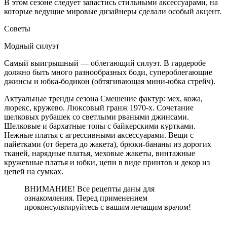
В этом сезоне следует запастись стильными аксессуарами, на
которые ведущие мировые дизайнеры сделали особый акцент.
Советы
Модный силуэт
Самый выигрышный — облегающий силуэт. В гардеробе
должно быть много разнообразных боди, супероблегающие
джинсы и юбка-бодикон (обтягивающая мини-юбка стрейч).
Актуальные тренды сезона Смешение фактур: мех, кожа,
люрекс, кружево. Люксовый гранж 1970-х. Сочетание
шелковых рубашек со светлыми рваными джинсами.
Шелковые и бархатные топы с байкерскими куртками.
Нежные платья с агрессивными аксессуарами. Вещи с
пайетками (от берета до жакета), брюки-бананы из дорогих
тканей, нарядные платья, меховые жакеты, винтажные
кружевные платья и юбки, цепи в виде принтов и декор из
цепей на сумках.
ВНИМАНИЕ! Все рецепты даны для
ознакомления. Перед применением
проконсультируйтесь с вашим лечащим врачом!