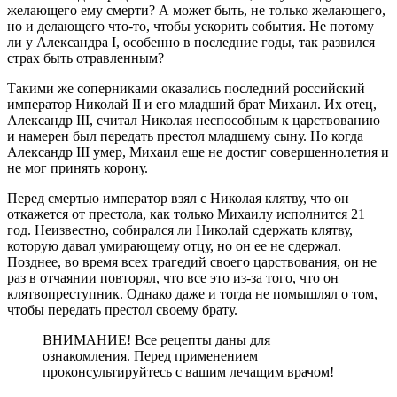
желающего ему смерти? А может быть, не только желаю­щего,
но и делающего что-то, чтобы ускорить события. Не потому
ли у Александра I, особен­но в последние годы, так развился
страх быть отравленным?
Такими же соперниками оказались последний российский
император Николай II и его млад­ший брат Михаил. Их отец,
Александр III, считал Николая неспособным к царствованию
и на­мерен был передать престол младшему сыну. Но когда
Александр III умер, Михаил еще не дос­тиг совершеннолетия и
не мог принять корону.
Перед смертью император взял с Николая клят­ву, что он
откажется от престола, как только Михаилу исполнится 21
год. Неизвестно, со­бирался ли Николай сдержать клятву,
которую давал умирающему отцу, но он ее не сдер­жал.
Позднее, во время всех трагедий своего царствования, он не
раз в отчаянии повторял, что все это из-за того, что он
клятвопреступник. Однако даже и тогда не помышлял о том,
чтобы передать престол своему брату.
ВНИМАНИЕ! Все рецепты даны для
ознакомления. Перед применением
проконсультируйтесь с вашим лечащим врачом!