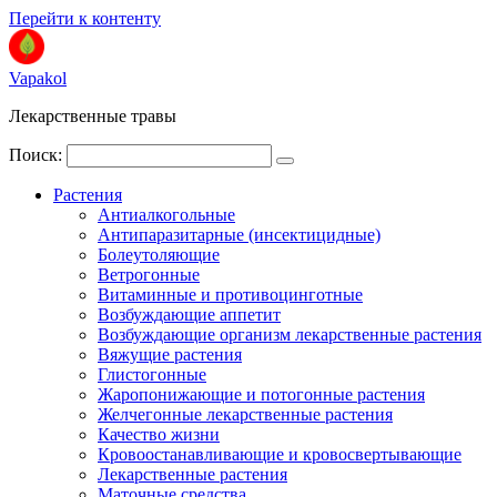
Перейти к контенту
Vapakol
Лекарственные травы
Поиск:
Растения
Антиалкогольные
Антипаразитарные (инсектицидные)
Болеутоляющие
Ветрогонные
Витаминные и противоцинготные
Возбуждающие аппетит
Возбуждающие организм лекарственные растения
Вяжущие растения
Глистогонные
Жаропонижающие и потогонные растения
Желчегонные лекарственные растения
Качество жизни
Кровоостанавливающие и кровосвертывающие
Лекарственные растения
Маточные средства