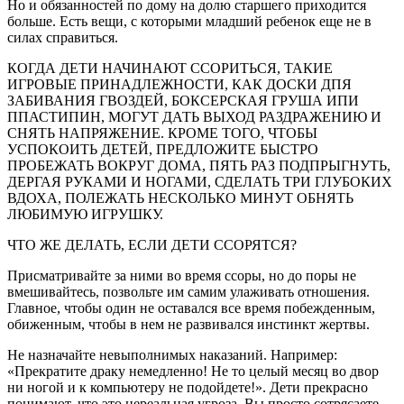
Но и обязанностей по дому на долю старшего при­ходится
больше. Есть вещи, с которыми младший ребенок еще не в
силах справиться.
КОГДА ДЕТИ НАЧИНАЮТ ССОРИТЬСЯ, ТАКИЕ
ИГРОВЫЕ ПРИНАДЛЕЖНОСТИ, КАК ДОСКИ ДПЯ
ЗАБИВАНИЯ ГВОЗДЕЙ, БОКСЕРСКАЯ ГРУША ИПИ
ППАСТИПИН, МОГУТ ДАТЬ ВЫХОД РАЗДРАЖЕНИЮ И
СНЯТЬ НАПРЯЖЕНИЕ. КРОМЕ ТОГО, ЧТОБЫ
УСПОКОИТЬ ДЕТЕЙ, ПРЕДЛОЖИТЕ БЫСТРО
ПРОБЕЖАТЬ ВОКРУГ ДОМА, ПЯТЬ РАЗ ПОДПРЫГНУТЬ,
ДЕРГАЯ РУКАМИ И НОГАМИ, СДЕЛАТЬ ТРИ ГЛУБОКИХ
ВДОХА, ПОЛЕЖАТЬ НЕСКОЛЬКО МИНУТ ОБНЯТЬ
ЛЮБИМУЮ ИГРУШКУ.
ЧТО ЖЕ ДЕЛАТЬ, ЕСЛИ ДЕТИ ССОРЯТСЯ?
Присматривайте за ними во время ссоры, но до поры не
вмешивайтесь, позвольте им самим улаживать отношения.
Главное, чтобы один не оставался все время побежденным,
обиженным, чтобы в нем не развивался инстинкт жертвы.
Не назначайте невыполнимых наказаний. Напри­мер:
«Прекратите драку немедленно! Не то целый месяц во двор
ни ногой и к компьютеру не подой­дете!». Дети прекрасно
понимают, что это нере­альная угроза. Вы просто сотрясаете