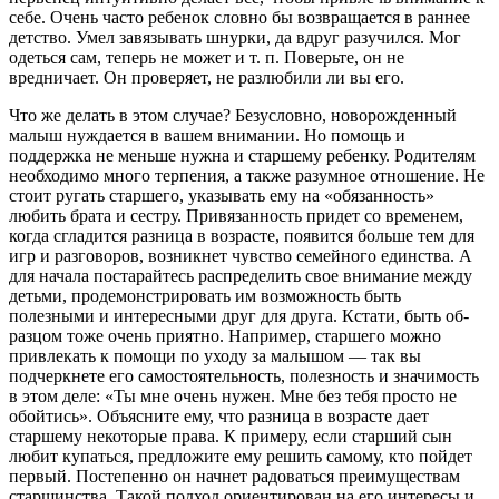
себе. Очень часто ребенок словно бы возвращается в раннее
дет­ство. Умел завязывать шнурки, да вдруг разучился. Мог
одеться сам, теперь не может и т. п. Поверьте, он не
вредничает. Он проверяет, не разлюбили ли вы его.
Что же делать в этом случае? Безусловно, ново­рожденный
малыш нуждается в вашем внимании. Но помощь и
поддержка не меньше нужна и стар­шему ребенку. Родителям
необходимо много терпе­ния, а также разумное отношение. Не
стоит ругать старшего, указывать ему на «обязанность»
любить брата и сестру. Привязанность придет со временем,
когда сгладится разница в возрасте, появится боль­ше тем для
игр и разговоров, возникнет чувство семейного единства. А
для начала постарайтесь распределить свое внимание между
детьми, проде­монстрировать им возможность быть
полезными и интересными друг для друга. Кстати, быть об­
разцом тоже очень приятно. Например, старшего можно
привлекать к помощи по уходу за малы­шом — так вы
подчеркнете его самостоятельность, полезность и значимость
в этом деле: «Ты мне очень нужен. Мне без тебя просто не
обойтись». Объясните ему, что разница в возрасте дает
старше­му некоторые права. К примеру, если старший сын
любит купаться, предложите ему решить самому, кто пойдет
первый. Постепенно он начнет радо­ваться преимуществам
старшинства. Такой под­ход ориентирован на его интересы и