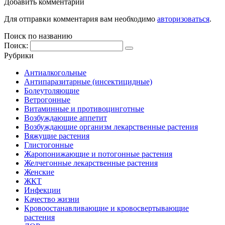
Добавить комментарий
Для отправки комментария вам необходимо
авторизоваться
.
Поиск по названию
Поиск:
Рубрики
Антиалкогольные
Антипаразитарные (инсектицидные)
Болеутоляющие
Ветрогонные
Витаминные и противоцинготные
Возбуждающие аппетит
Возбуждающие организм лекарственные растения
Вяжущие растения
Глистогонные
Жаропонижающие и потогонные растения
Желчегонные лекарственные растения
Женские
ЖКТ
Инфекции
Качество жизни
Кровоостанавливающие и кровосвертывающие
растения