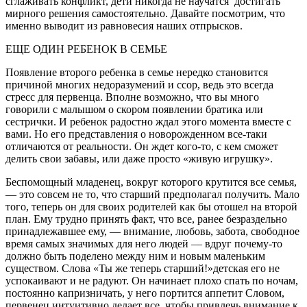
сглаживать конфликт, дети никогда не научатся достигать
мирного решения самостоятельно. Давайте посмотрим, что
именно выводит из равновесия наших отпрысков.
ЕЩЕ ОДИН РЕБЕНОК В СЕМЬЕ
Появление второго ребенка в семье нередко становится
причиной многих не­доразумений и ссор, ведь это всегда
стресс для первенца. Вполне возможно, что вы много
говорили с малышом о скором появлении братика или
сестрич­ки. И ребенок радостно ждал этого момента вместе с
вами. Но его представ­ления о новорожденном все-таки
отличаются от реальности. Он ждет кого-то, с кем сможет
делить свои забавы, или даже просто «живую игрушку».
Беспомощный младенец, вокруг которого крутится все семья,
— это совсем не то, что старший предполагал получить. Мало
того, теперь он для своих роди­телей как бы отошел на второй
план. Ему трудно принять факт, что все, ранее безраздельно
принадлежавшее ему, — внимание, любовь, забота, свободное
время самых значимых для него людей — вдруг почему-то
должно быть поделе­но между ним и новым маленьким
существом. Слова «Ты же теперь старший!»детская его не
успокаивают и не радуют. Он начинает пло­хо спать по ночам,
постоянно капризничать, у него портится аппетит Словом,
первенец интуитивно делает все, чтобы привлечь внимание к