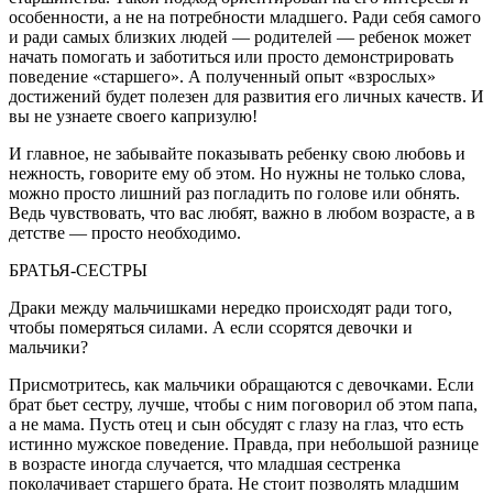
особенности, а не на потребности младшего. Ради себя самого
и ради самых близких людей — родителей — ребе­нок может
начать помогать и заботиться или про­сто демонстрировать
поведение «старшего». А полученный опыт «взрослых»
достижений бу­дет полезен для развития его личных качеств. И
вы не узнаете своего капризулю!
И главное, не забывайте показывать ребенку свою любовь и
нежность, говорите ему об этом. Но нужны не только слова,
можно просто лишний раз погладить по голове или обнять.
Ведь чувство­вать, что вас любят, важно в любом возрасте, а в
дет­стве — просто необходимо.
БРАТЬЯ-СЕСТРЫ
Драки между мальчишками нередко происходят ради того,
чтобы померяться силами. А если ссо­рятся девочки и
мальчики?
Присмотритесь, как мальчики обращаются с де­вочками. Если
брат бьет сестру, лучше, чтобы с ним поговорил об этом папа,
а не мама. Пусть отец и сын обсудят с глазу на глаз, что есть
истинно муж­ское поведение. Правда, при небольшой разнице
в возрасте иногда случается, что младшая сестренка
поколачивает старшего брата. Не стоит позволять младшим