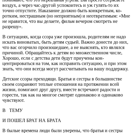
воздух, а через час-другой успокоитесь и уж гулять-то их
точно от­пустите. Наказание должно быть конкретным, ко­
ротким, нестрашным (но неприятным) и неотвра­тимым: «Мне
не нравится, что вы делаете, фильм вечером смотреть не
разрешу».
В ситуациях, когда ссора уже произошла, родите­лям не надо
искать виноватых, быть детям судьей. Важно донести до них,
что вас огорчило произо­шедшее, а не выяснять, кто являлся
причиной. Обращайтесь к детям во множественном числе,
Хорошо, если с детства дети будут приучены кон­
центрироваться на том, как исправить ситуацию, и при этом
знать, что они всегда могут рассчиты­вать на вашу поддержку.
Детские ссоры преходящи. Братья и сестры в большинстве
своем сохраняют теплые отношения на протяжении всей
жизни, помогают друг другу, вместе встречают радости и
горести, так как на мно­гое смотрят одинаково и одинаково
чувствуют.
В ТЕМУ
И ПОШЕЛ БРАТ НА БРАТА
В былые времена люди были уверены, что бра­тья и сестры