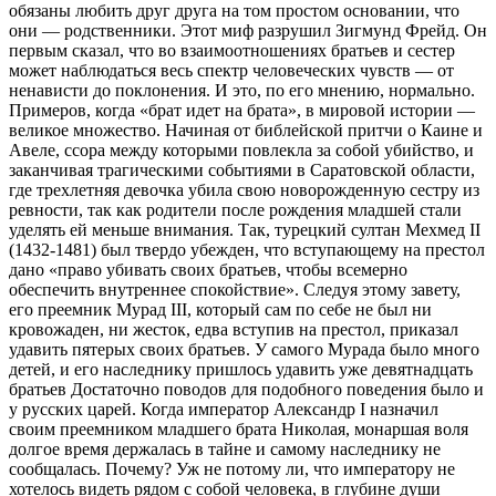
обязаны любить друг друга на том простом основании, что
они — родственники. Этот миф разрушил Зигмунд Фрейд. Он
пер­вым сказал, что во взаимоотношениях братьев и сестер
может наблюдаться весь спектр чело­веческих чувств — от
ненависти до поклонения. И это, по его мнению, нормально.
Примеров, когда «брат идет на брата», в миро­вой истории —
великое множество. Начиная от библейской притчи о Каине и
Авеле, ссо­ра между которыми повлекла за собой убий­ство, и
заканчивая трагическими событиями в Саратовской области,
где трехлетняя девочка убила свою новорожденную сестру из
ревности, так как родители после рождения младшей ста­ли
уделять ей меньше внимания. Так, турецкий султан Мехмед II
(1432-1481) был твердо убежден, что вступающему на престол
дано «право убивать своих братьев, чтобы все­мерно
обеспечить внутреннее спокойствие». Следуя этому завету,
его преемник Мурад III, который сам по себе не был ни
кровожаден, ни жесток, едва вступив на престол, прика­зал
удавить пятерых своих братьев. У самого Мурада было много
детей, и его наследнику пришлось удавить уже девятнадцать
братьев Достаточно поводов для подобного поведе­ния было и
у русских царей. Когда император Александр I назначил
своим преемником млад­шего брата Николая, монаршая воля
долгое время держалась в тайне и самому наследни­ку не
сообщалась. Почему? Уж не потому ли, что императору не
хотелось видеть рядом с собой человека, в глубине души