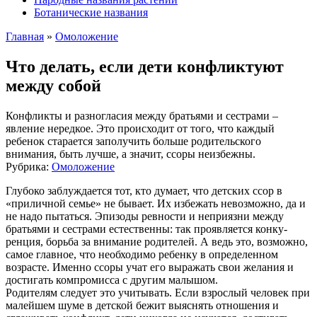
Ботанические названия
Главная
»
Омоложение
Что делать, если дети конфликтуют
между собой
Конфликты и разногласия между братьями и сестрами –
явление нередкое. Это происходит от того, что каждый
ребенок старается заполучить больше родительского
внимания, быть лучше, а значит, ссоры неизбежны.
Рубрика:
Омоложение
Глубоко заблуждается тот, кто думает, что детских ссор в
«приличной семье» не бывает. Их избежать невозможно, да и
не надо пытаться. Эпизоды ревности и неприязни между
братьями и сестрами естественны: так проявляется конку­
ренция, борьба за внимание родителей. А ведь это, возможно,
самое главное, что необходимо ребенку в определенном
возрасте. Именно ссоры учат его вы­ражать свои желания и
достигать компромисса с другим малышом.
Родителям следует это учитывать. Если взрослый человек при
малейшем шуме в детской бежит выяснять отношения и