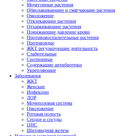
Мочегонные растения
Обволакивающие и смягчающие растения
Омоложение
Отвлекающие растения
Отхаркивающие растения
Понижающие давление крови
Противовоспалительные растения
Противоядие
ЖКТ регулирующие деятельность
Слабительные
Снотворные
Содержащие антибиотики
Укрепляющие
Заболевания
ЖКТ
Женские
Инфекции
ЛОР
Мочеполовая система
Омоложение
Ротовая полость
Сердце и сосуды
ЦНС
Щитовидная железа
Народные названия растений