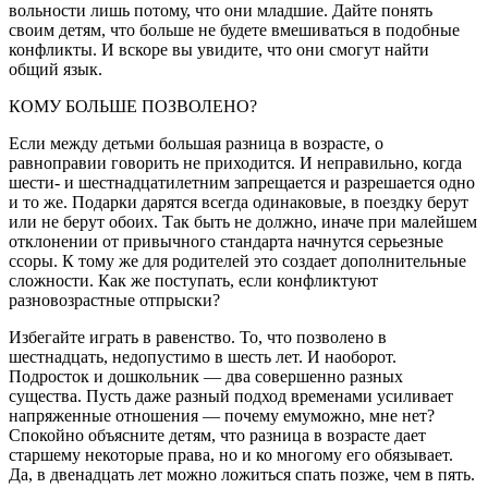
вольности лишь потому, что они младшие. Дайте понять
своим детям, что больше не будете вмешиваться в подобные
конфликты. И вскоре вы увидите, что они смогут найти
общий язык.
КОМУ БОЛЬШЕ ПОЗВОЛЕНО?
Если между детьми большая разница в возрасте, о
равноправии говорить не приходится. И непра­вильно, когда
шести- и шестнадцатилетним запре­щается и разрешается одно
и то же. Подарки дарят­ся всегда одинаковые, в поездку берут
или не берут обоих. Так быть не должно, иначе при малейшем
от­клонении от привычного стандарта начнутся серь­езные
ссоры. К тому же для родителей это создает дополнительные
сложности. Как же поступать, если конфликтуют
разновозрастные отпрыски?
Избегайте играть в равенство. То, что позволено в
шестнадцать, недопустимо в шесть лет. И наобо­рот.
Подросток и дошкольник — два совершенно разных
существа. Пусть даже разный подход време­нами усиливает
напряженные отношения — поче­му емуможно, мне нет?
Спокойно объясните детям, что разница в возрасте дает
старшему некоторые права, но и ко многому его обязывает.
Да, в двена­дцать лет можно ложиться спать позже, чем в пять.